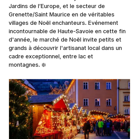
Montpellier
Jardins de l’Europe, et le secteur de
Spectacles
Grenette/Saint Maurice en de véritables
Nantes
villages de Noël enchanteurs. Evénement
Concerts
Nice
incontournable de Haute-Savoie en cette fin
d'année, le marché de Noël invite petits et
Paris
Sports
grands à découvrir l'artisanat local dans un
Strasbourg
cadre exceptionnel, entre lac et
Soirées
montagnes. ❄️
Toulouse
Sorties famille
Toutes les villes
Expos
Sorties & loisirs
Marché de Noël en Haute-Savoie
Marché de Noël en Rhône-Alpes