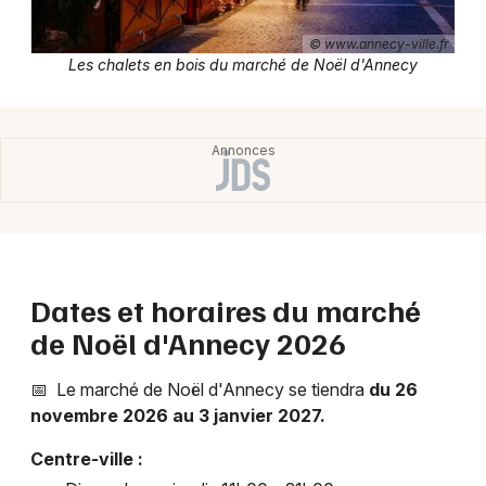
Marché de Noël en Auvergne-Rhône-Alpes
© www.annecy-ville.fr
Les chalets en bois du marché de Noël d'Annecy
Newsletter des sorties
Artistes en tournée
Actus à Annecy
Dates et horaires du marché
Magazine à Annecy
de Noël d'Annecy 2026
📅 Le marché de Noël d'Annecy se tiendra
du 26
novembre 2026 au 3 janvier 2027.
Centre-ville :