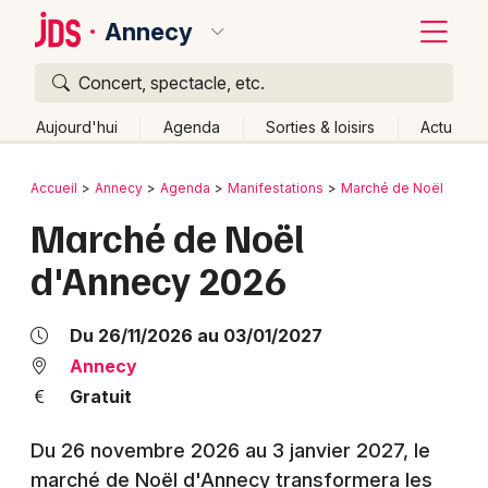
Annecy
Concert, spectacle, etc.
Quoi ?
Fermer
Aujourd'hui
Agenda
Sorties & loisirs
Actu
Où ?
Retour
Publier un événement
Accueil
Annecy
Agenda
Manifestations
Marché de Noël
Annecy et alentours
Haute-Savoie (74)
Rhône-Alpes
Marché de Noël
Bordeaux
Partout
Près de moi
Changer de lieu
d'Annecy 2026
Colmar
Quand ?
Effacer les dates
Lille
Grands événements
Aujourd'hui
Demain
Ce week-end
Autre
Du 26/11/2026 au 03/01/2027
Lyon
Annecy
Activité & Expérience
Gratuit
Marseille
Manifestations
Du 26 novembre 2026 au 3 janvier 2027, le
Mulhouse
marché de Noël d'Annecy transformera les
Foires & salons