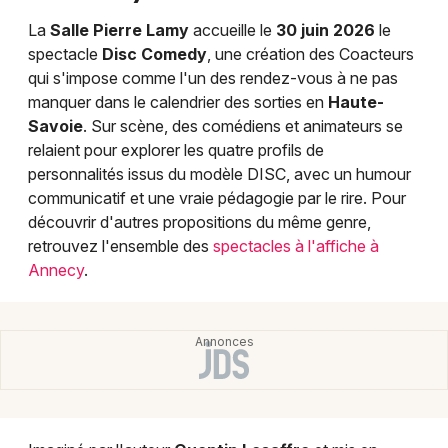
Humour en Auvergne-Rhône-Alpes
La
Salle Pierre Lamy
accueille le
30 juin 2026
le
spectacle
Disc Comedy
, une création des Coacteurs
qui s'impose comme l'un des rendez-vous à ne pas
manquer dans le calendrier des sorties en
Haute-
Savoie
. Sur scène, des comédiens et animateurs se
Newsletter des sorties
relaient pour explorer les quatre profils de
personnalités issus du modèle DISC, avec un humour
Artistes en tournée
communicatif et une vraie pédagogie par le rire. Pour
découvrir d'autres propositions du même genre,
Actus à Annecy
retrouvez l'ensemble des
spectacles à l'affiche à
Annecy
.
Magazine à Annecy