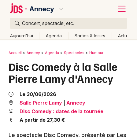
Annecy
Concert, spectacle, etc.
Quoi ?
Fermer
Aujourd'hui
Agenda
Sorties & loisirs
Actu
Où ?
Retour
Publier un événement
Accueil
Annecy
Agenda
Spectacles
Humour
Annecy et alentours
Haute-Savoie (74)
Rhône-Alpes
Disc Comedy à la Salle
Bordeaux
Partout
Près de moi
Changer de lieu
Pierre Lamy d'Annecy
Colmar
Quand ?
Effacer les dates
Lille
Grands événements
Aujourd'hui
Demain
Ce week-end
Autre
Le 30/06/2026
Lyon
Salle Pierre Lamy
|
Annecy
Activité & Expérience
Disc Comedy : dates de la tournée
Marseille
Manifestations
A partir de 27,30 €
Mulhouse
Foires & salons
Le spectacle Disc Comedy, présenté par Les