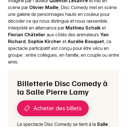
Imaginé par l'auteur
Quentin Lesaffre
et mis en
scène par
Olivier Maille
, Disc Comedy met en scène
une galerie de personnages hauts en couleur pour
Choisir mes départements
décoder ce qui nous distingue et nous rassemble.
74 - Haute-Savoie
Interprété en alternance par
Mathieu Schalk
et
Florian Châtelier
aux côtés des animateurs
Yan
Richard
,
Sophie Kircher
et
Aurélie Bouquet
, ce
Mon email
spectacle participatif est conçu pour être vécu en
groupe : entre collègues, en famille, en couple ou entre
Je m'abonne
amis.
Billetterie Disc Comedy à
la Salle Pierre Lamy
Acheter des billets
Le spectacle Disc Comedy se tient à la
Salle