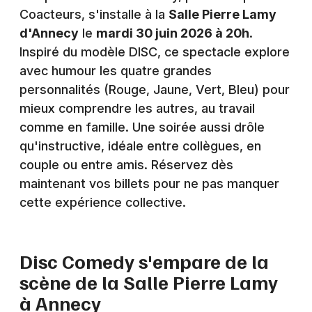
Montpellier
Coacteurs, s'installe à la
Salle Pierre Lamy
Spectacles
d'Annecy
le
mardi 30 juin 2026 à 20h
.
Nantes
Inspiré du modèle DISC, ce spectacle explore
Concerts
Nice
avec humour les quatre grandes
personnalités (Rouge, Jaune, Vert, Bleu) pour
Paris
Sports
mieux comprendre les autres, au travail
Strasbourg
comme en famille. Une soirée aussi drôle
Soirées
qu'instructive, idéale entre collègues, en
Toulouse
Sorties famille
couple ou entre amis. Réservez dès
Toutes les villes
maintenant vos billets pour ne pas manquer
Expos
cette expérience collective.
Sorties & loisirs
Disc Comedy s'empare de la
Humour en Haute-Savoie
scène de la Salle Pierre Lamy
Humour en Rhône-Alpes
à Annecy