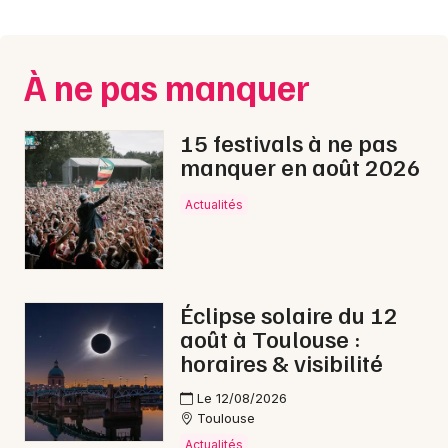
Montpellier
Spectacles
Nantes
À ne pas manquer
Concerts
Nice
Paris
Sports
15 festivals à ne pas
manquer en août 2026
Strasbourg
Soirées
Actualités
Toulouse
Sorties famille
Toutes les villes
Expos
Éclipse solaire du 12
Sorties & loisirs
août à Toulouse :
horaires & visibilité
Aquatique nautique dans le Gers
Le 12/08/2026
Toulouse
Aquatique nautique en Midi-Pyrénées
Actualités