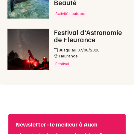
Beauté
Activités outdoor
Choisir mes départements
32 - Gers
Festival d'Astronomie
de Fleurance
Mon email
Jusqu'au 07/08/2026
Fleurance
Je m'abonne
Festival
Newsletter : le meilleur à Auch