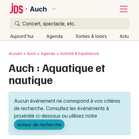
Auch
Concert, spectacle, etc.
Quoi ?
Fermer
Aujourd'hui
Agenda
Sorties & loisirs
Actu
Où ?
Retour
Publier un événement
Accueil
Auch
Agenda
Activité & Expérience
Auch et alentours
Gers (32)
Midi-Pyrénées
Partout
Auch : Aquatique et
Bordeaux
Près de moi
Changer de lieu
nautique
Colmar
Quand ?
Effacer les dates
Lille
Grands événements
Aujourd'hui
Demain
Ce week-end
Autre
Aucun événement ne correspond à vos critères
Lyon
Activité & Expérience
de recherche. Consultez les événéments à
proximité ci-dessous ou utilisez notre
Marseille
Manifestations
moteur de recherche
Mulhouse
Foires & salons