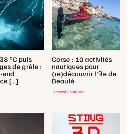
Newsletter des sorties
Artistes en tournée
 38 °C puis
Corse : 10 activités
Actus à Auch
ges de grêle :
nautiques pour
k-end
(re)découvrir l'île de
Magazine à Auch
ce […]
Beauté
Activités outdoor