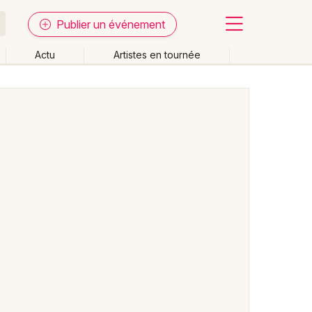
Publier un événement
Actu
Artistes en tournée
Fermer
Effacer les dates
week-end
Autre