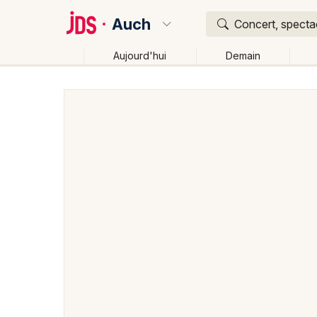
Auch
Concert, spectac
Aujourd'hui
Demain
Quoi ?
Où ?
Auch et alentours
Gers (32)
Midi-Pyrénées
Pa
Changer de lieu