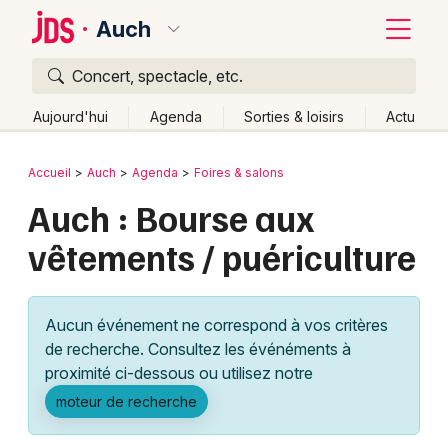
Auch
Concert, spectacle, etc.
Quoi ?
Fermer
Aujourd'hui
Agenda
Sorties & loisirs
Actu
Où ?
Retour
Publier un événement
Accueil
Auch
Agenda
Foires & salons
Auch et alentours
Gers (32)
Midi-Pyrénées
Partout
Auch : Bourse aux
Bordeaux
Près de moi
Changer de lieu
vêtements / puériculture
Colmar
Quand ?
Effacer les dates
Lille
Grands événements
Aujourd'hui
Demain
Ce week-end
Autre
Aucun événement ne correspond à vos critères
Lyon
Activité & Expérience
de recherche. Consultez les événéments à
proximité ci-dessous ou utilisez notre
Marseille
Manifestations
moteur de recherche
Mulhouse
Foires & salons