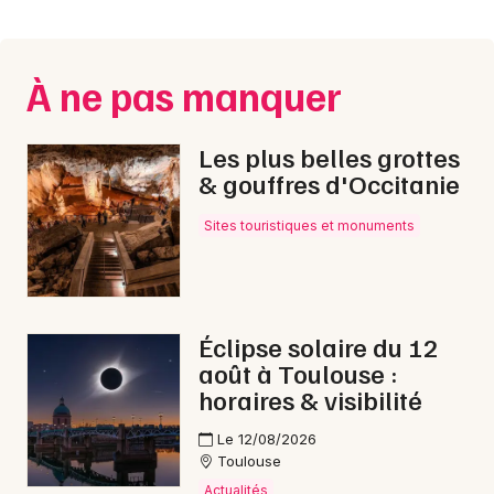
Montpellier
Spectacles
Nantes
À ne pas manquer
Concerts
Nice
Paris
Sports
Les plus belles grottes
& gouffres d'Occitanie
Strasbourg
Soirées
Sites touristiques et monuments
Toulouse
Sorties famille
Toutes les villes
Expos
Éclipse solaire du 12
Sorties & loisirs
août à Toulouse :
horaires & visibilité
Bourse vêtements dans le Gers
Le 12/08/2026
Toulouse
Bourse vêtements en Midi-Pyrénées
Actualités