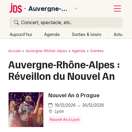
Auvergne-Rhône-Alpes
Concert, spectacle, etc.
Quoi ?
Fermer
Aujourd'hui
Agenda
Sorties & loisirs
Actu
Où ?
Retour
Publier un événement
Accueil
Auvergne-Rhône-Alpes
Agenda
Soirées
Auvergne-Rhône-Alpes
Partout
Près de moi
Auvergne-Rhône-Alpes :
Bordeaux
Changer de lieu
Réveillon du Nouvel An
Colmar
Quand ?
Effacer les dates
Lille
Grands événements
Aujourd'hui
Demain
Ce week-end
Autre
Nouvel An à Prague
Lyon
Activité & Expérience
19/12/2026 → 30/12/2026
Marseille
Lyon
Manifestations
Nouvel An à Lyon
Mulhouse
Foires & salons