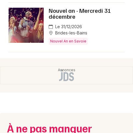
Montpellier
Nouvel an - Mercredi 31
Spectacles
Nantes
décembre
Concerts
Nice
Le 31/12/2026
Brides-les-Bains
Paris
Sports
Nouvel An en Savoie
Strasbourg
Soirées
Toulouse
Sorties famille
Toutes les villes
Expos
Sorties & loisirs
À ne pas manquer