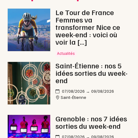
Newsletter des sorties
Le Tour de France
Artistes en tournée
Femmes va
transformer Nice ce
Actus en Auvergne-Rhône-Alpes
week-end : voici où
voir la […]
Magazine en Auvergne-Rhône-Alpes
Actualités
Saint-Étienne : nos 5
idées sorties du week-
end
07/08/2026 → 09/08/2026
Saint-Étienne
Choisir mes départements
Grenoble : nos 7 idées
sorties du week-end
07/08/2026 → 09/08/2026