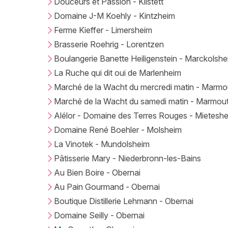
Douceurs et Passion - Kilstett
Domaine J-M Koehly - Kintzheim
Ferme Kieffer - Limersheim
Brasserie Roehrig - Lorentzen
Boulangerie Banette Heiligenstein - Marckolsh
La Ruche qui dit oui de Marlenheim
Marché de la Wacht du mercredi matin - Marmou
Marché de la Wacht du samedi matin - Marmout
Alélor - Domaine des Terres Rouges - Mietesh
Domaine René Boehler - Molsheim
La Vinotek - Mundolsheim
Pâtisserie Mary - Niederbronn-les-Bains
Au Bien Boire - Obernai
Au Pain Gourmand - Obernai
Boutique Distillerie Lehmann - Obernai
Domaine Seilly - Obernai