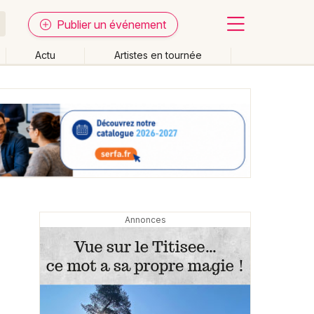
Publier un événement
Actu
Artistes en tournée
Fermer
Effacer les dates
week-end
Autre