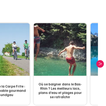
Spectacles
Mulhouse
S
Concerts
Montpellier
Nantes
Sports
Nice
Soirées
Paris
Sorties famille
Strasbourg
Expos
Toulouse
Sorties & loisirs
Toutes les villes
Alimentation en Alsace
Où se baigner dans le Bas-
 la Carpe Frite :
Rhin ? Les meilleurs lacs,
Les 
rnable gourmand
Alimentation dans le Grand Est
plans d’eau et plages pour
d'a
Sundgau
se rafraîchir