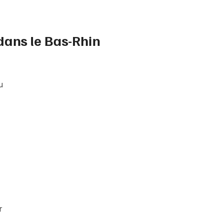
Jeux concours
dans le Bas-Rhin
Newsletter des sorties
Artistes en tournée
u
Actus dans le Bas-Rhin
Magazine dans le Bas-Rhin
Actus tourisme & loisirs
Restaurants
r