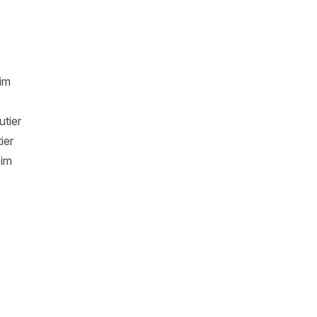
eim
tier
ier
eim