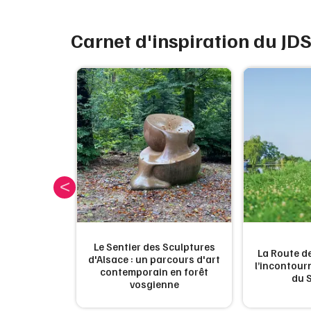
Carnet d'inspiration du JD
Le Sentier des Sculptures
es plages de
La Route de
d'Alsace : un parcours d'art
u moins une
l’incontou
contemporain en forêt
du 
vosgienne