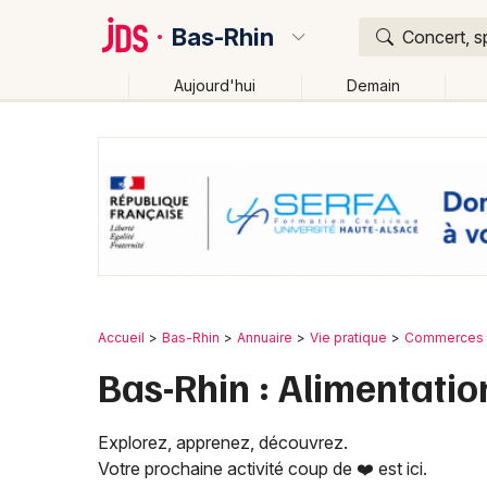
Bas-Rhin
Concert, s
Aujourd'hui
Demain
Quoi ?
Où ?
Bas-Rhin (67)
Alsace
Partout
Près de moi
Ch
Accueil
Bas-Rhin
Annuaire
Vie pratique
Commerces 
Bas-Rhin : Alimentatio
Explorez, apprenez, découvrez.
Votre prochaine activité coup de ❤️ est ici.