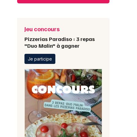
Jeu concours
Pizzerias Paradiso : 3 repas
"Duo Malin" à gagner
Je participe