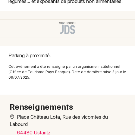
légumes... et exposants de produits non alimentaires.
Montpellier
Spectacles
Nantes
Concerts
Nice
Paris
Sports
Strasbourg
Parking à proximité.
Soirées
Toulouse
Cet événement a été renseigné par un organisme institutionnel
Sorties famille
(Office de Tourisme Pays Basque). Date de dernière mise à jour le
Toutes les villes
09/07/2025.
Expos
Sorties & loisirs
Renseignements
Marchés dans les Pyrénées-Atlantiques
Place Château Lota, Rue des vicomtes du
Labourd
Marchés en Aquitaine
64480 Ustaritz