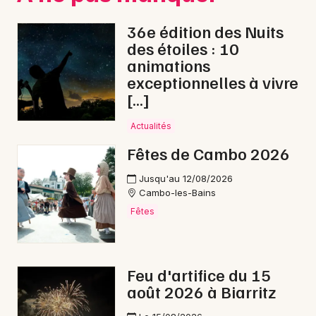
36e édition des Nuits
Choisir mes départements
des étoiles : 10
64 - Pyrénées-Atlantiques
animations
exceptionnelles à vivre
[…]
Mon email
Actualités
Je m'abonne
Fêtes de Cambo 2026
Jusqu'au 12/08/2026
Cambo-les-Bains
Fêtes
Feu d'artifice du 15
août 2026 à Biarritz