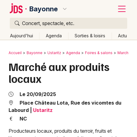
Bayonne
Concert, spectacle, etc.
Quoi ?
Fermer
Aujourd'hui
Agenda
Sorties & loisirs
Actu
Où ?
Retour
Publier un événement
Accueil
Bayonne
Ustaritz
Agenda
Foires & salons
Marchés
Bayonne et alentours
Pyrénées-Atlantiques (64)
Marché aux produits
Bordeaux
Aquitaine
Partout
Près de moi
Changer de lieu
locaux
Colmar
Quand ?
Effacer les dates
Lille
Grands événements
Aujourd'hui
Demain
Ce week-end
Autre
Le 20/09/2025
Lyon
Place Château Lota, Rue des vicomtes du
Activité & Expérience
Labourd
|
Ustaritz
Marseille
NC
Manifestations
Mulhouse
Producteurs locaux, produits du terroir, fruits et
Foires & salons