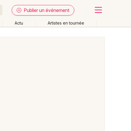
Publier un événement
Actu
Artistes en tournée
Fermer
Effacer les dates
week-end
Autre