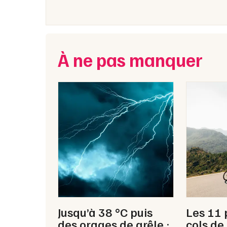
À ne pas manquer
Jusqu’à 38 °C puis
Les 11 
des orages de grêle :
cols de