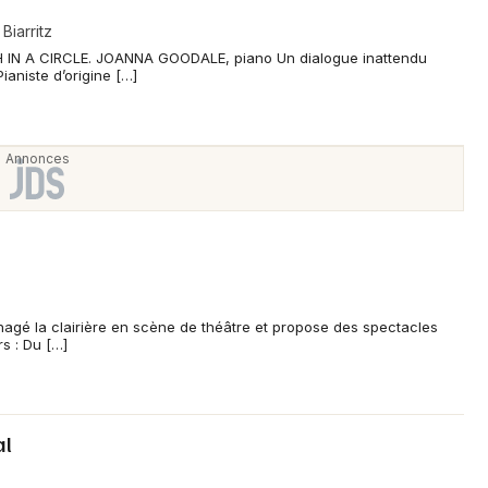
Biarritz
H IN A CIRCLE. JOANNA GOODALE, piano Un dialogue inattendu
Pianiste d’origine […]
agé la clairière en scène de théâtre et propose des spectacles
rs : Du […]
al