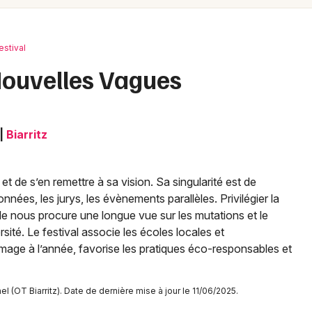
Spectacles
Mulhouse
Concerts
Montpellier
estival
Nantes
Sports
 Nouvelles Vagues
Nice
Soirées
Paris
|
Biarritz
Sorties famille
Strasbourg
Expos
Toulouse
 et de s’en remettre à sa vision. Sa singularité est de
nées, les jurys, les évènements parallèles. Privilégier la
Sorties & loisirs
Toutes les villes
elle nous procure une longue vue sur les mutations et le
sité. Le festival associe les écoles locales et
Festival dans les Pyrénées-Atlantiques
image à l’année, favorise les pratiques éco-responsables et
Festival en Aquitaine
 (OT Biarritz). Date de dernière mise à jour le 11/06/2025.
Festival en Nouvelle-Aquitaine