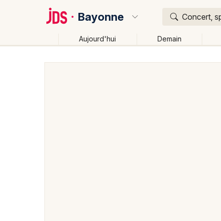
Bayonne
Concert, sp
Aujourd'hui
Demain
Quoi ?
Où ?
Bayonne et alentours
Pyrénées-Atlantiques (64)
Près de moi
Changer de lieu