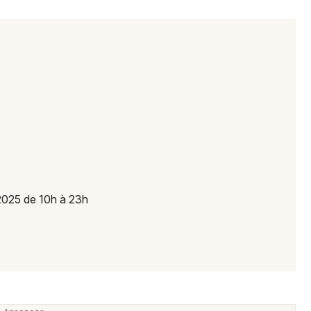
Newsletter des sorties
Artistes en tournée
Actus à Bayonne
Magazine à Bayonne
2025 de 10h à 23h