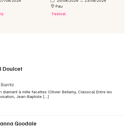
 07/08/2026
20/08/2026 → 23/08/2026
Pau
ns
Festival
.B Doulcet
Biarritz
amant à mille facettes (Olivier Bellamy, Classica) Entre les
ovisation, Jean-Baptiste […]
 Joanna Goodale