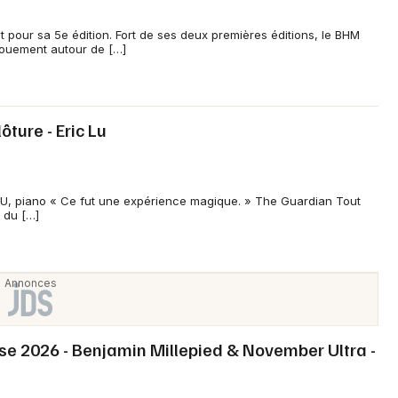
ent pour sa 5e édition. Fort de ses deux premières éditions, le BHM
gouement autour de […]
lôture - Eric Lu
 LU, piano « Ce fut une expérience magique. » The Guardian Tout
 du […]
e 2026 - Benjamin Millepied & November Ultra -