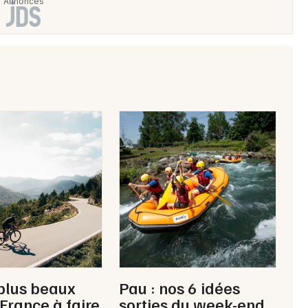
Choisir mes départements
64 - Pyrénées-Atlantiques
Mon email
Je m'abonne
plus beaux
Pau : nos 6 idées
 France à faire
sorties du week-end