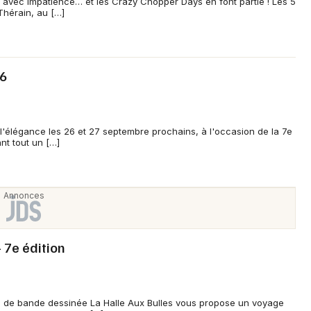
d avec impatience… et les Crazy Chopper Days en font partie ! Les 5
-Thérain, au […]
26
'élégance les 26 et 27 septembre prochains, à l'occasion de la 7e
nt tout un […]
- 7e édition
val de bande dessinée La Halle Aux Bulles vous propose un voyage