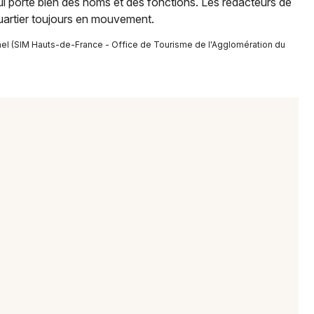
 qui porte bien des noms et des fonctions. Les rédacteurs de
quartier toujours en mouvement.
nel (SIM Hauts-de-France - Office de Tourisme de l'Agglomération du
Newsletter des sorties
Artistes en tournée
Actus à Beauvais
Magazine à Beauvais