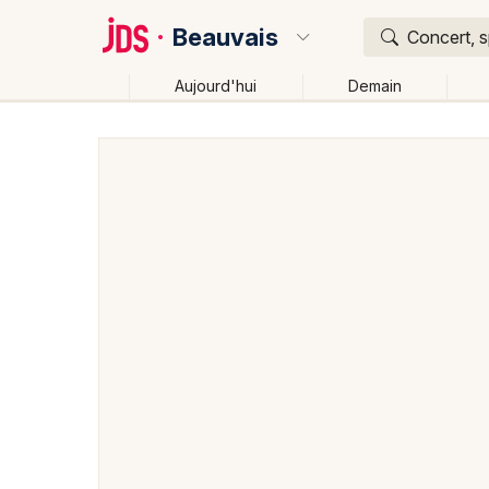
Beauvais
Concert, s
Aujourd'hui
Demain
Quoi ?
Où ?
Beauvais et alentours
Oise (60)
Picardie
Parto
Changer de lieu