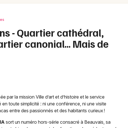
Spectacles
Mulhouse
Concerts
Montpellier
ces
Nantes
Sports
ns - Quartier cathédral,
Nice
artier canonial… Mais de
Soirées
Paris
Sorties famille
Strasbourg
Expos
Toulouse
Sorties & loisirs
Toutes les villes
Conférences dans l' Oise
 par la mission Ville d’art et d’histoire et le service
n toute simplicité : ni une conférence, ni une visite
Conférences en Picardie
ncas entre des passionnés et des habitants curieux !
IA
sort un numéro hors-série consacré à Beauvais, sa
Conférences dans les Hauts-de-France