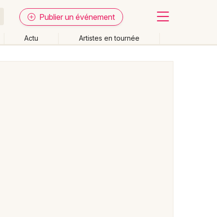
Publier un événement
Actu
Artistes en tournée
Fermer
Effacer les dates
week-end
Autre