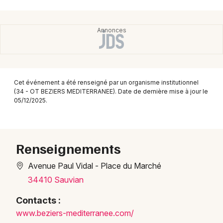
Montpellier
Spectacles
Nantes
Concerts
Nice
Paris
Sports
Cet événement a été renseigné par un organisme institutionnel
Strasbourg
Soirées
(34 - OT BEZIERS MEDITERRANEE). Date de dernière mise à jour le
05/12/2025.
Toulouse
Sorties famille
Toutes les villes
Expos
Renseignements
Sorties & loisirs
Avenue Paul Vidal - Place du Marché
34410 Sauvian
Marchés dans l' Hérault
Contacts :
Marchés en Languedoc-Roussillon
www.b
ezier
s-med
iterr
anee.
com/