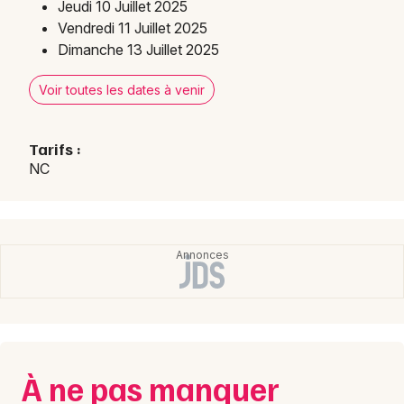
Jeudi 10 Juillet 2025
Vendredi 11 Juillet 2025
Dimanche 13 Juillet 2025
Choisir mes départements
34 - Hérault
Voir toutes les dates à venir
Mon email
Tarifs :
NC
Je m'abonne
À ne pas manquer