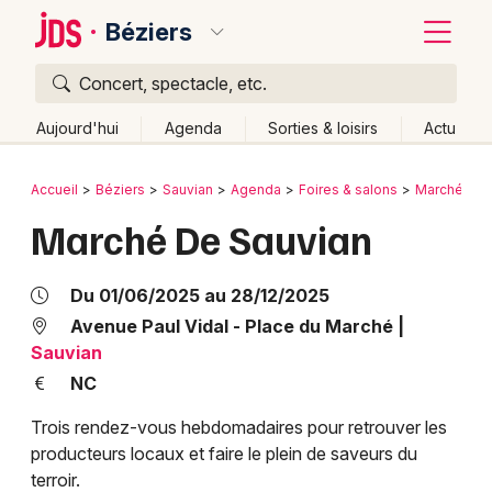
Béziers
Concert, spectacle, etc.
Quoi ?
Fermer
Aujourd'hui
Agenda
Sorties & loisirs
Actu
Où ?
Retour
Publier un événement
Accueil
Béziers
Sauvian
Agenda
Foires & salons
Marchés
Béziers et alentours
Hérault (34)
Marché De Sauvian
Bordeaux
Languedoc-Roussillon
Partout
Près de moi
Changer de lieu
Colmar
Du 01/06/2025 au 28/12/2025
Quand ?
Effacer les dates
Lille
Grands événements
Avenue Paul Vidal - Place du Marché
|
Sauvian
Aujourd'hui
Demain
Ce week-end
Autre
Lyon
Activité & Expérience
NC
Marseille
Trois rendez-vous hebdomadaires pour retrouver les
Manifestations
producteurs locaux et faire le plein de saveurs du
Mulhouse
terroir.
Foires & salons