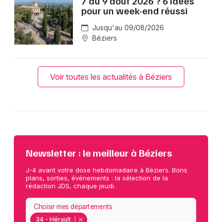
7 au 9 août 2026 ? 6 idées
pour un week-end réussi
Jusqu'au 09/08/2026
Béziers
Voir toutes les actualités à Béziers
Newsletter : le meilleur à Béziers
J-4 avant votre dose hebdomadaire à Béziers. Bons
plans, sorties, événements : la sélection de la
rédaction JDS, chaque jeudi.
Choisir mes départements
34 - Hérault