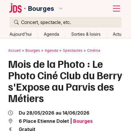
Bourges
Concert, spectacle, etc.
Quoi ?
Fermer
Aujourd'hui
Agenda
Sorties & loisirs
Actu
Où ?
Retour
Publier un événement
Accueil
Bourges
Agenda
Spectacles
Cinéma
Bourges et alentours
Cher (18)
Centre
Partout
Mois de la Photo : Le
Bordeaux
Près de moi
Changer de lieu
Photo Ciné Club du Berry
Colmar
Quand ?
Effacer les dates
s'Expose au Parvis des
Lille
Grands événements
Aujourd'hui
Demain
Ce week-end
Autre
Métiers
Lyon
Activité & Expérience
Marseille
Du 28/05/2026 au 14/06/2026
Manifestations
6 Place Etienne Dolet
|
Bourges
Mulhouse
Foires & salons
Gratuit