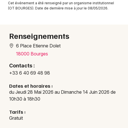
Cet événement a été renseigné par un organisme institutionnel
Cinéma dans le Centre-Val de Loire
(OT BOURGES). Date de dernière mise à jour le 08/05/2026.
Renseignements
Newsletter des sorties
6 Place Etienne Dolet
18000 Bourges
Artistes en tournée
Contacts :
Actus à Bourges
+33 6 40 69 48 98
Magazine à Bourges
Dates et horaires :
du Jeudi 28 Mai 2026 au Dimanche 14 Juin 2026 de
10h30 à 18h30
Tarifs :
Gratuit