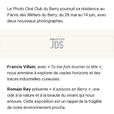
Montpellier
Le Photo Ciné Club du Berry poursuit sa résidence au
Spectacles
Nantes
Parvis des Métiers du Berry, du 28 mai au 14 juin, avec
deux nouveaux photographes.
Concerts
Nice
Paris
Sports
Strasbourg
Soirées
Toulouse
Sorties famille
Toutes les villes
Francis Villain
, avec
« Tu me fais tourner la tête »
,
Expos
nous emmène à explorer de vastes horizons et des
traces industrielles curieuses.
Sorties & loisirs
Romain Rey
présente
« 4 saisons en Berry »
, une
ode à la nature et à la beauté du vivant qui nous
Cinéma dans le Cher
entoure. Cette exposition est un rappel de la fragilité
de notre environnement proche.
Cinéma dans le Centre