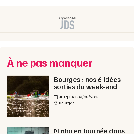
Choisir mes départements
18 - Cher
Mon email
À ne pas manquer
Je m'abonne
Bourges : nos 6 idées
sorties du week-end
Jusqu'au 09/08/2026
Bourges
Ninho en tournée dans