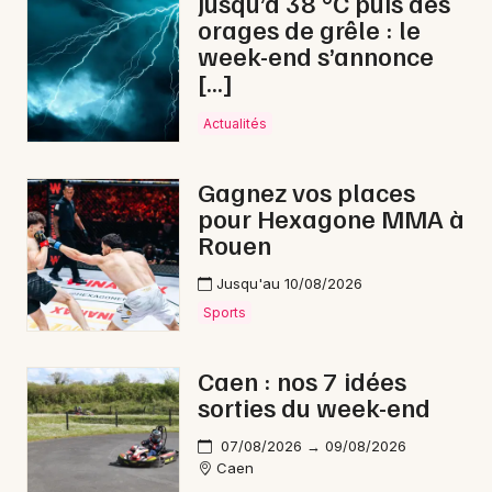
Jusqu’à 38 °C puis des
orages de grêle : le
week-end s’annonce
Choisir mes départements
[…]
14 - Calvados
Actualités
Mon email
Gagnez vos places
pour Hexagone MMA à
Je m'abonne
Rouen
Jusqu'au 10/08/2026
Sports
Caen : nos 7 idées
sorties du week-end
07/08/2026 → 09/08/2026
Caen