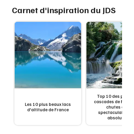
Carnet d'inspiration du JDS
de
Top 10 des plus b
:
cascades de France
Les 10 plus beaux lacs
en
chutes d'eau
d'altitude de France
x
spectaculaires à 
absolument