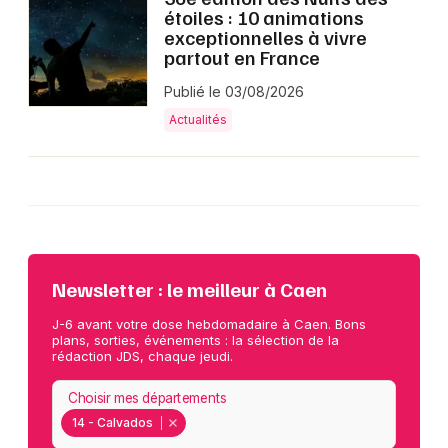
étoiles : 10 animations
exceptionnelles à vivre
partout en France
Publié le 03/08/2026
Actualités
Newsletter : le meilleur à Caen
J-6 avant votre dose hebdomadaire à Caen. Bons
plans, sorties, événements : la sélection de la
rédaction JDS, chaque jeudi.
Choisir mes départements
14 - Calvados