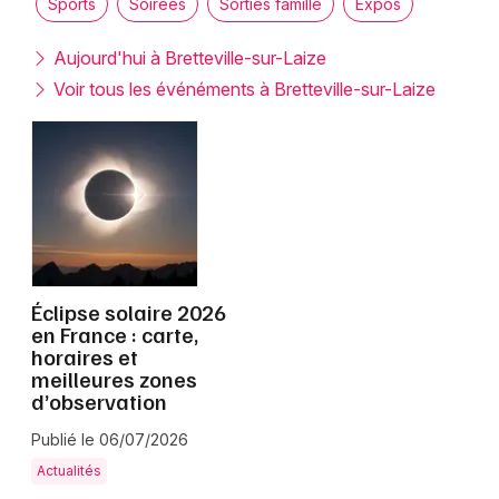
Sports
Soirées
Sorties famille
Expos
Montpellier
Spectacles
Nantes
Aujourd'hui à Bretteville-sur-Laize
Voir tous les événéments à Bretteville-sur-Laize
Concerts
Nice
Paris
Sports
Strasbourg
Soirées
Toulouse
Sorties famille
Toutes les villes
Éclipse solaire 2026
Expos
en France : carte,
horaires et
Sorties & loisirs
meilleures zones
d’observation
Calvados
Publié le 06/07/2026
Basse-Normandie
Actualités