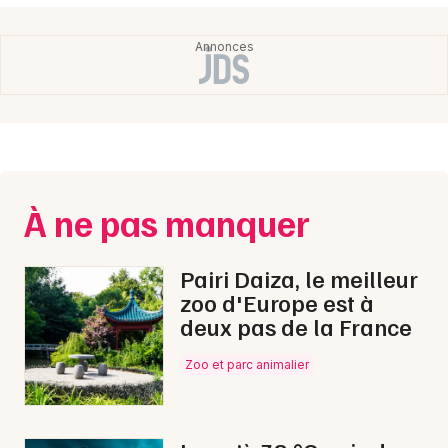
Normandie
Newsletter des sorties
Artistes en tournée
À ne pas manquer
Actus à Caen
Pairi Daiza, le meilleur
Magazine à Caen
zoo d'Europe est à
deux pas de la France
Zoo et parc animalier