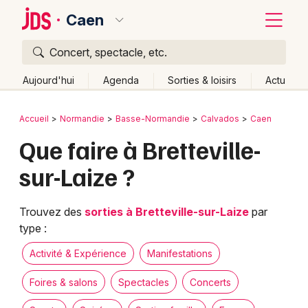
Caen
Concert, spectacle, etc.
Quoi ?
Fermer
Aujourd'hui
Agenda
Sorties & loisirs
Actu
Où ?
Retour
Publier un événement
Accueil
Normandie
Basse-Normandie
Calvados
Caen
Caen et alentours
Calvados (14)
Basse-Normandie
Que faire à Bretteville-
Bordeaux
Partout
Près de moi
Changer de lieu
sur-Laize ?
Colmar
Quand ?
Effacer les dates
Lille
Grands événements
Aujourd'hui
Demain
Ce week-end
Autre
Trouvez des
sorties à Bretteville-sur-Laize
par
type :
Lyon
Activité & Expérience
Activité & Expérience
Manifestations
Marseille
Manifestations
Foires & salons
Spectacles
Concerts
Mulhouse
Foires & salons