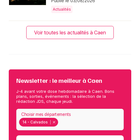
Publié le 03/08/2026
Actualités
Voir toutes les actualités à Caen
Newsletter : le meilleur à Caen
J-4 avant votre dose hebdomadaire à Caen. Bons
plans, sorties, événements : la sélection de la
rédaction JDS, chaque jeudi.
Choisir mes départements
14 - Calvados