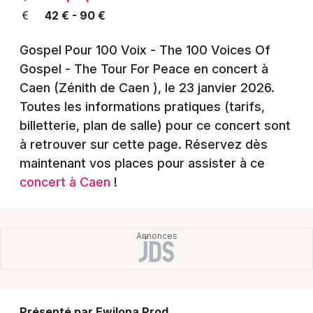
Montpellier
42 € - 90 €
Spectacles
Nantes
Gospel Pour 100 Voix - The 100 Voices Of
Concerts
Nice
Gospel - The Tour For Peace en concert à
Caen (Zénith de Caen )
, le 23 janvier 2026
.
Paris
Sports
Toutes les informations pratiques (tarifs,
Strasbourg
billetterie, plan de salle) pour ce concert sont
Soirées
à retrouver sur cette page. Réservez dès
Toulouse
Sorties famille
maintenant vos places pour assister à ce
Toutes les villes
concert à Caen
!
Expos
Sorties & loisirs
Reggae dans le Calvados
Reggae en Basse-Normandie
Présenté par Ewilona Prod.