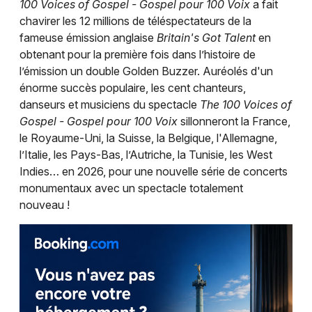
100 Voices of Gospel - Gospel pour 100 Voix
a fait
chavirer les 12 millions de téléspectateurs de la
fameuse émission anglaise
Britain's Got Talent
en
Choisir mes départements
obtenant pour la première fois dans l’histoire de
14 - Calvados
l’émission un double Golden Buzzer. Auréolés d'un
énorme succès populaire, les cent chanteurs,
Mon email
danseurs et musiciens du spectacle
The 100 Voices of
Gospel - Gospel pour 100 Voix
sillonneront la France,
le Royaume-Uni, la Suisse, la Belgique, l'Allemagne,
Je m'abonne
l’Italie, les Pays-Bas, l’Autriche, la Tunisie, les West
Indies… en 2026, pour une nouvelle série de concerts
monumentaux avec un spectacle totalement
nouveau !