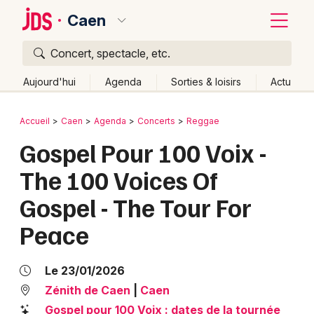
Caen
Concert, spectacle, etc.
Quoi ?
Fermer
Aujourd'hui
Agenda
Sorties & loisirs
Actu
Où ?
Retour
Publier un événement
Accueil
Caen
Agenda
Concerts
Reggae
Caen et alentours
Calvados (14)
Basse-Normandie
Gospel Pour 100 Voix -
Bordeaux
Partout
Près de moi
Changer de lieu
The 100 Voices Of
Colmar
Quand ?
Effacer les dates
Gospel - The Tour For
Lille
Grands événements
Aujourd'hui
Demain
Ce week-end
Autre
Peace
Lyon
Activité & Expérience
Marseille
Le 23/01/2026
Manifestations
Zénith de Caen
|
Caen
Mulhouse
Foires & salons
Gospel pour 100 Voix : dates de la tournée