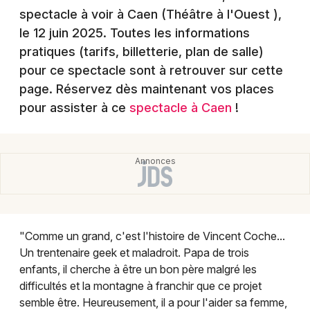
Montpellier
spectacle à voir à Caen (Théâtre à l'Ouest )
,
Spectacles
le 12 juin 2025
. Toutes les informations
Nantes
pratiques (tarifs, billetterie, plan de salle)
Concerts
Nice
pour ce spectacle sont à retrouver sur cette
page. Réservez dès maintenant vos places
Paris
Sports
pour assister à ce
spectacle à Caen
!
Strasbourg
Soirées
Toulouse
Sorties famille
Toutes les villes
Expos
Sorties & loisirs
"Comme un grand, c'est l'histoire de Vincent Coche...
Un trentenaire geek et maladroit. Papa de trois
Humour dans le Calvados
enfants, il cherche à être un bon père malgré les
difficultés et la montagne à franchir que ce projet
Humour en Basse-Normandie
semble être. Heureusement, il a pour l'aider sa femme,