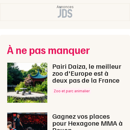
Choisir mes départements
14 - Calvados
Mon email
À ne pas manquer
Je m'abonne
Pairi Daiza, le meilleur
zoo d'Europe est à
deux pas de la France
Zoo et parc animalier
Gagnez vos places
pour Hexagone MMA à
Rouen