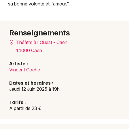
sa bonne volonté et l'amour."
Humour en Normandie
Renseignements
Newsletter des sorties
Théâtre à l'Ouest - Caen
14000 Caen
Artistes en tournée
Artiste :
Vincent Coche
Actus à Caen
Dates et horaires :
Magazine à Caen
Jeudi 12 Juin 2025 à 19h
Tarifs :
A partir de 23 €