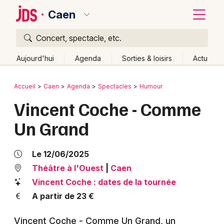
Caen
Concert, spectacle, etc.
Quoi ?
Fermer
Aujourd'hui
Agenda
Sorties & loisirs
Actu
Où ?
Retour
Publier un événement
Accueil
Caen
Agenda
Spectacles
Humour
Caen et alentours
Calvados (14)
Basse-Normandie
Vincent Coche - Comme
Bordeaux
Partout
Près de moi
Changer de lieu
Un Grand
Colmar
Quand ?
Effacer les dates
Lille
Grands événements
Aujourd'hui
Demain
Ce week-end
Autre
Le 12/06/2025
Lyon
Théâtre à l'Ouest
|
Caen
Activité & Expérience
Vincent Coche : dates de la tournée
Marseille
Manifestations
A partir de 23 €
Mulhouse
Foires & salons
Vincent Coche - Comme Un Grand, un