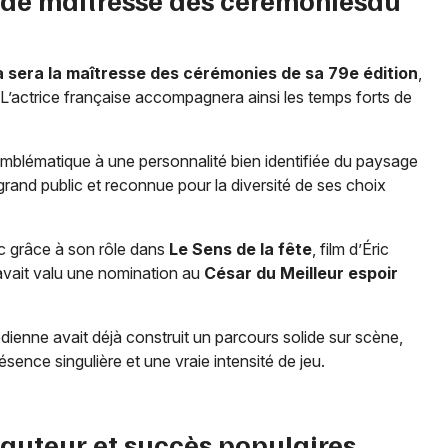
 sera la maîtresse des cérémonies de sa 79e édition
,
Newsletter des sorties
. L’actrice française accompagnera ainsi les temps forts de
Artistes en tournée
 emblématique à une personnalité bien identifiée du paysage
Actus à Cannes
grand public et reconnue pour la diversité de ses choix
Magazine à Cannes
ic grâce à son rôle dans
Le Sens de la fête
, film d’Éric
avait valu une nomination au
César du Meilleur espoir
ienne avait déjà construit un parcours solide sur scène,
ence singulière et une vraie intensité de jeu.
auteur et succès populaires