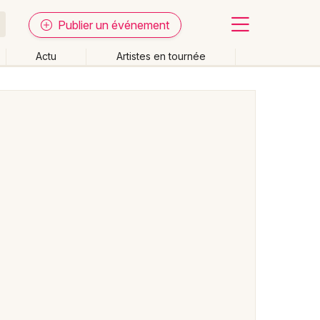
Publier un événement
Actu
Artistes en tournée
Fermer
Effacer les dates
week-end
Autre