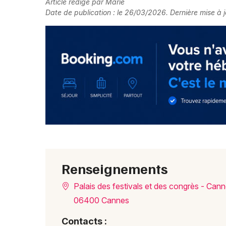
Article rédigé par Marie
Date de publication : le 26/03/2026. Dernière mise à j
Renseignements
Palais des festivals et des congrès - Can
06400 Cannes
Contacts :