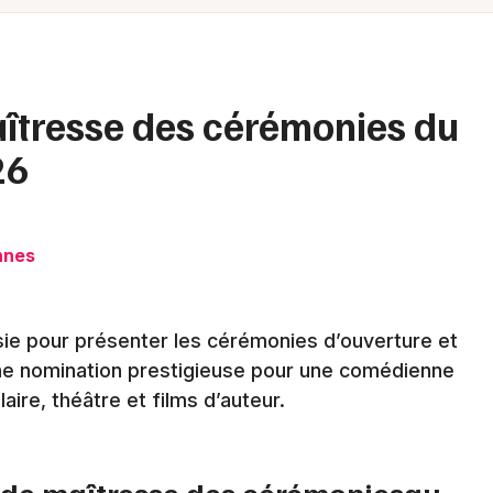
Spectacles
Mulhouse
Concerts
Montpellier
Nantes
Sports
aîtresse des cérémonies du
Nice
26
Soirées
Paris
Sorties famille
Strasbourg
nnes
Expos
Toulouse
Sorties & loisirs
Toutes les villes
isie pour présenter les cérémonies d’ouverture et
Une nomination prestigieuse pour une comédienne
Actualités dans les Alpes-Maritimes
ire, théâtre et films d’auteur.
Actualités en Provence-Alpes-Côte-
d'Azur
e de maîtresse des cérémoniesau