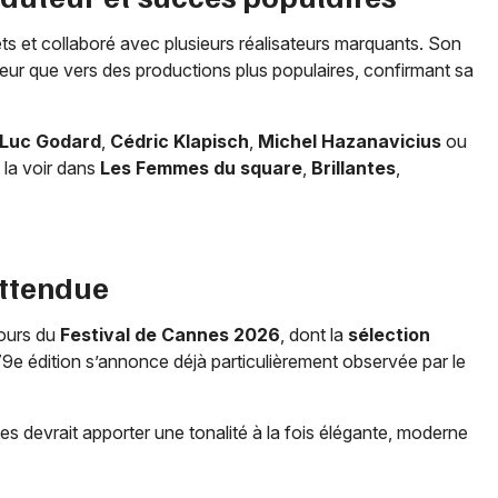
Choisir mes départements
jets et collaboré avec plusieurs réalisateurs marquants. Son
06 - Alpes-Maritimes
teur que vers des productions plus populaires, confirmant sa
Mon email
Luc Godard
,
Cédric Klapisch
,
Michel Hazanavicius
ou
 la voir dans
Les Femmes du square
,
Brillantes
,
Je m'abonne
attendue
tours du
Festival de Cannes 2026
, dont la
sélection
79e édition s’annonce déjà particulièrement observée par le
s devrait apporter une tonalité à la fois élégante, moderne