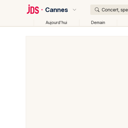
Cannes
Concert, spe
Aujourd'hui
Demain
Quoi ?
Où ?
Cannes et alentours
Alpes-Maritimes (06)
Proven
Partout
Près de moi
Changer de lieu