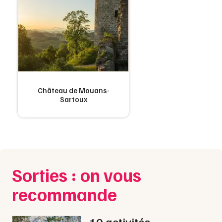
Choisir mes départements
06 - Alpes-Maritimes
Mon email
Je m'abonne
Château de Mouans-
Sartoux
Sorties : on vous
recommande
10 activités