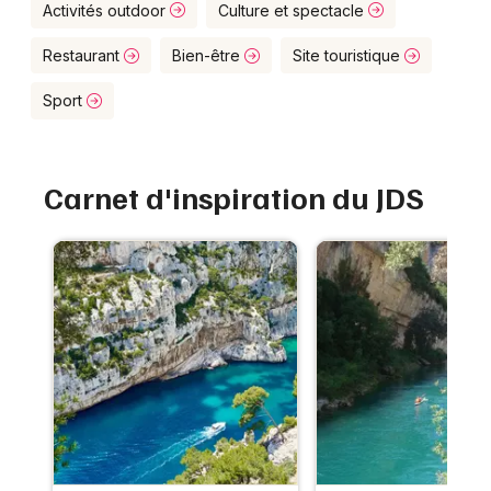
Montpellier
Activités outdoor
Culture et spectacle
Spectacles
Nantes
Restaurant
Bien-être
Site touristique
Concerts
Nice
Sport
Paris
Sports
Carnet d'inspiration du JDS
Strasbourg
Soirées
Toulouse
Sorties famille
Toutes les villes
Expos
Sorties & loisirs
Annuaire dans les Alpes-Maritimes
Annuaire en Provence-Alpes-Côte-d'Azur