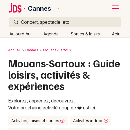
Cannes
Concert, spectacle, etc.
Quoi ?
Fermer
Aujourd'hui
Agenda
Sorties & loisirs
Actu
Où ?
Retour
Publier un événement
Accueil
Cannes
Mouans-Sartoux
Cannes et alentours
Alpes-Maritimes (06)
Mouans-Sartoux : Guide
Bordeaux
Provence-Alpes-Côte-d'Azur
Partout
Près de moi
loisirs, activités &
Changer de lieu
Colmar
expériences
Quand ?
Effacer les dates
Lille
Grands événements
Aujourd'hui
Demain
Ce week-end
Autre
Lyon
Activité & Expérience
Explorez, apprenez, découvrez.
Votre prochaine activité coup de ❤️ est ici.
Marseille
Manifestations
Mulhouse
Activités, loisirs et sorties
Activités indoor
Foires & salons