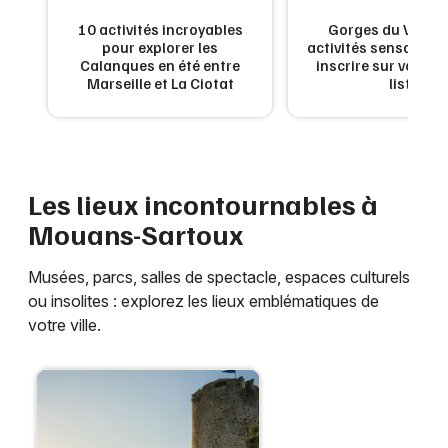
10 activités incroyables
Gorges du Verdon
pour explorer les
activités sensationn
Calanques en été entre
inscrire sur votre 
Marseille et La Ciotat
list
Newsletter des sorties
Artistes en tournée
Actus à Cannes
Les lieux incontournables à
Mouans-Sartoux
Magazine à Cannes
Musées, parcs, salles de spectacle, espaces culturels
ou insolites : explorez les lieux emblématiques de
votre ville.