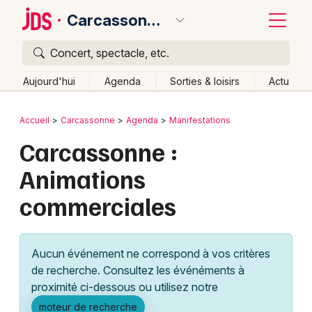
Carcassonne
Concert, spectacle, etc.
Quoi ?
Fermer
Aujourd'hui
Agenda
Sorties & loisirs
Actu
Où ?
Retour
Publier un événement
Accueil
Carcassonne
Agenda
Manifestations
Carcassonne et alentours
Aude (11)
Carcassonne :
Bordeaux
Languedoc-Roussillon
Partout
Près de moi
Animations
Changer de lieu
Colmar
commerciales
Quand ?
Effacer les dates
Lille
Grands événements
Aujourd'hui
Demain
Ce week-end
Autre
Lyon
Activité & Expérience
Aucun événement ne correspond à vos critères
Marseille
de recherche. Consultez les événéments à
Manifestations
proximité ci-dessous ou utilisez notre
Mulhouse
Foires & salons
moteur de recherche