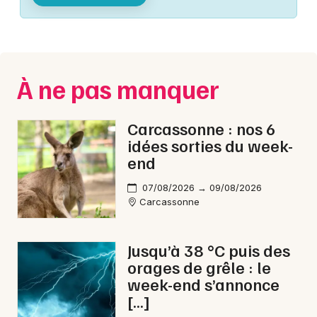
Montpellier
Spectacles
Nantes
Concerts
Nice
À ne pas manquer
Paris
Sports
Strasbourg
Carcassonne : nos 6
Soirées
idées sorties du week-
Toulouse
end
Sorties famille
Toutes les villes
07/08/2026 → 09/08/2026
Expos
Carcassonne
Sorties & loisirs
Jusqu’à 38 °C puis des
orages de grêle : le
Animations commerciales dans l' Aude
week-end s’annonce
[…]
Animations commerciales en Languedoc-