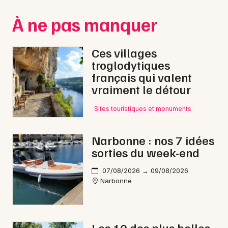
Montpellier
À ne pas manquer
Spectacles
Nantes
Concerts
Nice
Ces villages
troglodytiques
Paris
Sports
français qui valent
vraiment le détour
Strasbourg
Soirées
Toulouse
Sites touristiques et monuments
Sorties famille
Toutes les villes
Narbonne : nos 7 idées
Expos
sorties du week-end
Sorties & loisirs
07/08/2026 → 09/08/2026
Narbonne
Nature dans l' Aude
Nature en Languedoc-Roussillon
Les 10 des plus belles