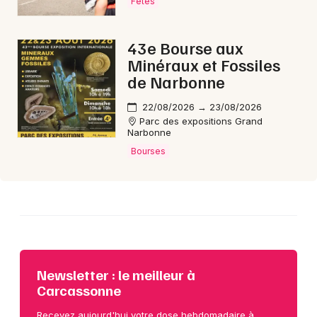
Fêtes
43e Bourse aux
Choisir mes départements
Minéraux et Fossiles
11 - Aude
de Narbonne
22/08/2026 → 23/08/2026
Mon email
Parc des expositions Grand
Narbonne
Bourses
Je m'abonne
Newsletter : le meilleur à
Carcassonne
Recevez aujourd'hui votre dose hebdomadaire à