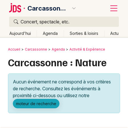
Carcassonne
Concert, spectacle, etc.
Quoi ?
Fermer
Aujourd'hui
Agenda
Sorties & loisirs
Actu
Où ?
Retour
Publier un événement
Accueil
Carcassonne
Agenda
Activité & Expérience
Carcassonne et alentours
Aude (11)
Carcassonne : Nature
Bordeaux
Languedoc-Roussillon
Partout
Près de moi
Changer de lieu
Colmar
Aucun événement ne correspond à vos critères
Quand ?
Effacer les dates
Lille
Grands événements
de recherche. Consultez les événéments à
Aujourd'hui
Demain
Ce week-end
Autre
Lyon
proximité ci-dessous ou utilisez notre
Activité & Expérience
moteur de recherche
Marseille
Manifestations
Mulhouse
Foires & salons