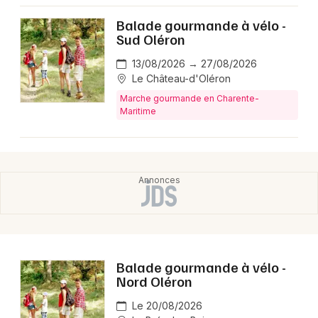
Montpellier
Balade gourmande à vélo -
Spectacles
Nantes
Sud Oléron
Concerts
Nice
13/08/2026 → 27/08/2026
Le Château-d'Oléron
Paris
Sports
Marche gourmande en Charente-
Maritime
Strasbourg
Soirées
Toulouse
Sorties famille
Toutes les villes
Expos
Sorties & loisirs
Balade gourmande à vélo -
Marche gourmande en Poitou-Charente
Nord Oléron
Marche gourmande en Nouvelle-Aquitaine
Le 20/08/2026