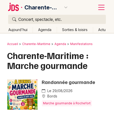
Charente-Maritime
Concert, spectacle, etc.
Quoi ?
Fermer
Aujourd'hui
Agenda
Sorties & loisirs
Actu
Où ?
Retour
Publier un événement
Accueil
Charente-Maritime
Agenda
Manifestations
Charente-Maritime (17)
Poitou-Charente
Partout
Charente-Maritime :
Bordeaux
Près de moi
Changer de lieu
Marche gourmande
Colmar
Quand ?
Effacer les dates
Lille
Grands événements
Aujourd'hui
Demain
Ce week-end
Autre
Randonnée gourmande
Lyon
Activité & Expérience
Le 29/08/2026
Marseille
Bords
Manifestations
Marche gourmande à Rochefort
Mulhouse
Foires & salons