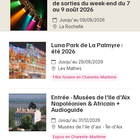
de sorties du week-end du 7
Montpellier
au 9 août 2026
Spectacles
Nantes
Jusqu'au 09/08/2026
La Rochelle
Concerts
Nice
Paris
Sports
Luna Park de La Palmyre :
été 2026
Strasbourg
Soirées
Jusqu'au 29/08/2026
Toulouse
Les Mathes
Sorties famille
Fête foraine en Charente-Maritime
Toutes les villes
Expos
Entrée - Musées de l'Ile d'Aix
Napoléonien & Africain +
Sorties & loisirs
Audioguide
Aujourd'hui en Poitou-Charente
Jusqu'au 31/12/2026
Musées de l'ile d'aix - Île-d'Aix
Aujourd'hui en Nouvelle-Aquitaine
Expos en Charente-Maritime