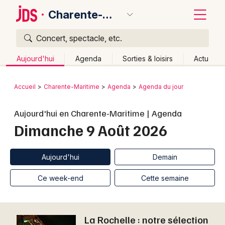
Charente-Maritime
Concert, spectacle, etc.
Quoi ?
Fermer
Aujourd'hui
Agenda
Sorties & loisirs
Actu
Où ?
Retour
Publier un événement
Accueil
Charente-Maritime
Agenda
Agenda du jour
Charente-Maritime (17)
Poitou-Charente
Partout
Bordeaux
Aujourd'hui en Charente-Maritime | Agenda
Près de moi
Changer de lieu
Dimanche 9 Août 2026
Colmar
Quand ?
Effacer les dates
Lille
Grands événements
Aujourd'hui
Demain
Ce week-end
Autre
Aujourd'hui
Demain
Lyon
Activité & Expérience
Ce week-end
Cette semaine
Marseille
Manifestations
Mulhouse
La Rochelle : notre sélection
Foires & salons