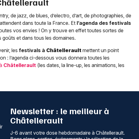
Châtellerault
y, de jazz, de blues, d’electro, d’art, de photographies, de
ttendent dans toute la France. Et
l’agenda des festivals
outes vos envies ! On y trouve en effet toutes sortes de
s goûts et dans tous les domaines.
enir, les
festivals à
Châtellerault
mettent un point
on : l’agenda ci-dessous vous donnera toutes les
 à
Châtellerault
(les dates, la line-up, les animations, les
Newsletter : le meilleur à
Châtellerault
ir
J-6 avant votre dose hebdomadaire à Châtellerault.
Bons plans, sorties, événements : la sélection de la