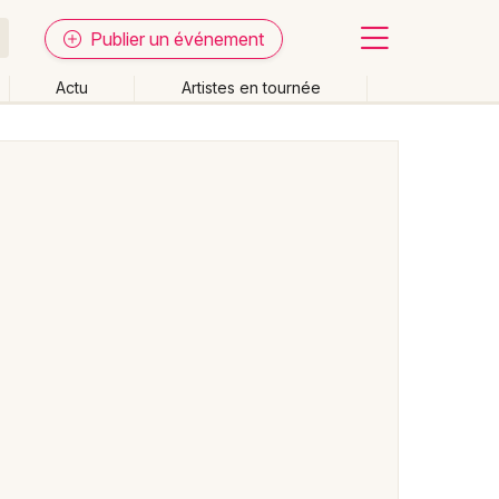
Publier un événement
Actu
Artistes en tournée
Fermer
Effacer les dates
week-end
Autre