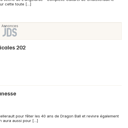
r cette toute […]
Newsletter des sorties
Artistes en tournée
icales 202
Actus à Châtellerault
Magazine à Châtellerault
eunesse
llerault pour fêter les 40 ans de Dragon Ball et revivre également
n aura aussi pour […]