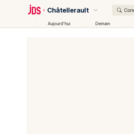
Châtellerault
Conc
Aujourd'hui
Demain
Quoi ?
Où ?
Châtellerault et alentours
Vienne (86)
Poitou-Ch
Près de moi
Changer de lieu