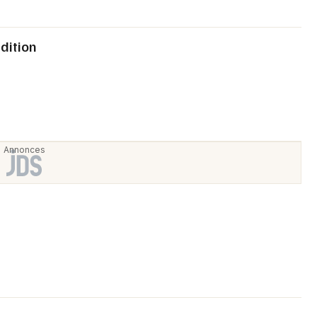
Choisir mes départements
dition
86 - Vienne
Mon email
Je m'abonne