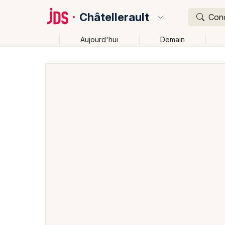
Châtellerault
Conc
Aujourd'hui
Demain
Quoi ?
Où ?
Châtellerault et alentours
Vienne (86)
Poitou-Ch
Près de moi
Changer de lieu