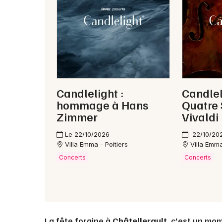
Candlelight :
Candlel
hommage à Hans
Quatre 
Zimmer
Vivaldi
Le 22/10/2026
22/10/20
Villa Emma - Poitiers
Villa Emma
Concerts
Concerts
La fête foraine à
Châtellerault
, c'est un mom