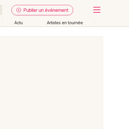
Publier un événement
Actu
Artistes en tournée
Fermer
Effacer les dates
week-end
Autre