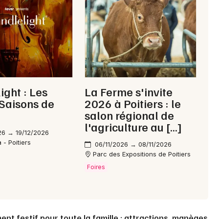
Choisir mes départements
86 - Vienne
Mon email
ight : Les
La Ferme s'invite
Saisons de
2026 à Poitiers : le
Je m'abonne
salon régional de
l'agriculture au […]
26 → 19/12/2026
 - Poitiers
06/11/2026 → 08/11/2026
Parc des Expositions de Poitiers
Foires
ent festif pour toute la famille : attractions, manèges