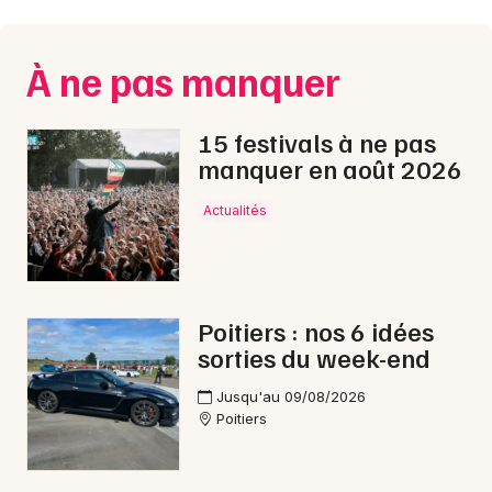
Montpellier
Spectacles
Nantes
À ne pas manquer
Concerts
Nice
15 festivals à ne pas
Paris
Sports
manquer en août 2026
Strasbourg
Soirées
Actualités
Toulouse
Sorties famille
Toutes les villes
Expos
Poitiers : nos 6 idées
sorties du week-end
Sorties & loisirs
Jusqu'au 09/08/2026
Lotos dans la Vienne
Poitiers
Lotos en Poitou-Charente