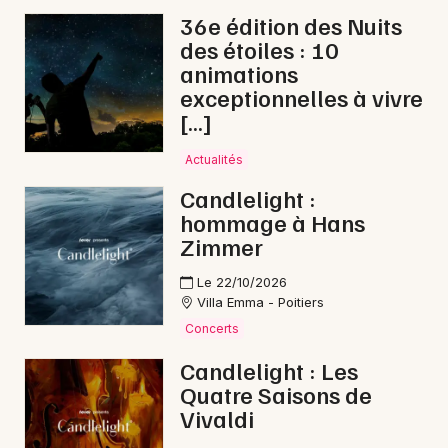
36e édition des Nuits
Lotos en Nouvelle-Aquitaine
des étoiles : 10
animations
exceptionnelles à vivre
[…]
Newsletter des sorties
Actualités
Candlelight :
Artistes en tournée
hommage à Hans
Zimmer
Actus à Châtellerault
Le 22/10/2026
Magazine à Châtellerault
Villa Emma - Poitiers
Concerts
Candlelight : Les
Quatre Saisons de
Vivaldi