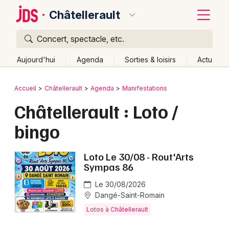
Châtellerault
Concert, spectacle, etc.
Quoi ?
Fermer
Aujourd'hui
Agenda
Sorties & loisirs
Actu
Où ?
Retour
Publier un événement
Accueil
Châtellerault
Agenda
Manifestations
Châtellerault et alentours
Vienne (86)
Châtellerault : Loto /
Bordeaux
Poitou-Charente
Partout
Près de moi
Changer de lieu
bingo
Colmar
Quand ?
Effacer les dates
Lille
Grands événements
Aujourd'hui
Demain
Ce week-end
Autre
Loto Le 30/08 - Rout'Arts
Sympas 86
Lyon
Activité & Expérience
Le 30/08/2026
Marseille
Dangé-Saint-Romain
Manifestations
Lotos à Châtellerault
Mulhouse
Foires & salons