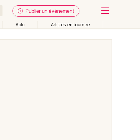
Publier un événement
Actu
Artistes en tournée
Fermer
Effacer les dates
week-end
Autre