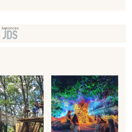
49 - Maine-et-Loire
Mon email
Je m'abonne