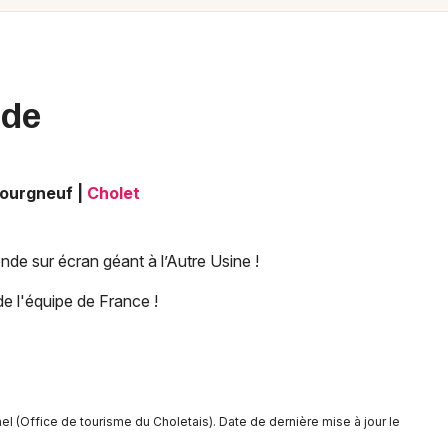
Spectacles
Mulhouse
Concerts
Montpellier
Nantes
Sports
nde
Nice
Soirées
Paris
Bourgneuf
|
Cholet
Sorties famille
Strasbourg
Expos
Toulouse
onde sur écran géant à l’Autre Usine !
Sorties & loisirs
Toutes les villes
e l'équipe de France !
Sports dans le Maine-et-Loire
Sports dans les Pays de la Loire
l (Office de tourisme du Choletais). Date de dernière mise à jour le