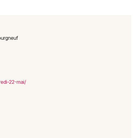
Newsletter des sorties
Artistes en tournée
ourgneuf
Actus à Cholet
Magazine à Cholet
red
i-22-
mai/
Choisir mes départements