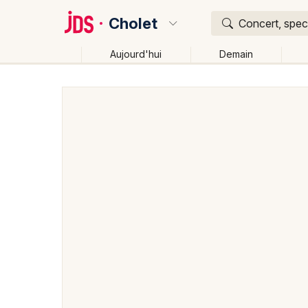
Cholet
Concert, spect
Aujourd'hui
Demain
Quoi ?
Où ?
Cholet et alentours
Maine-et-Loire (49)
Pays de 
Près de moi
Changer de lieu