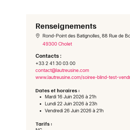
Renseignements
Rond-Point des Batignolles, 88 Rue de B
49300 Cholet
Contacts :
+33 2 41 30 03 00
conta
ct@la
utreu
sine.
com
www.l
autre
usine
.com/
soire
e-bli
nd-te
st-ve
nd
Dates et horaires :
Mardi 16 Juin 2026 à 21h
Lundi 22 Juin 2026 à 23h
Vendredi 26 Juin 2026 à 21h
Tarifs :