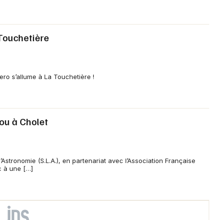
 Touchetière
sero s’allume à La Touchetière !
bou à Cholet
’Astronomie (S.L.A.), en partenariat avec l’Association Française
ic à une […]