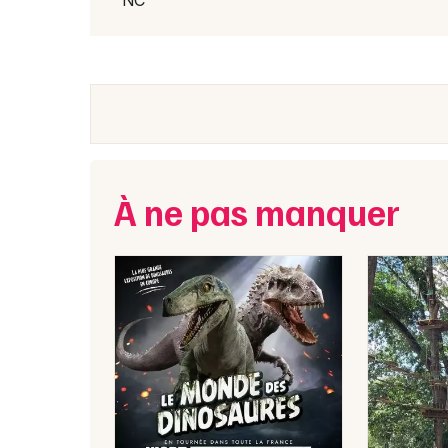
NC
À ne pas manquer