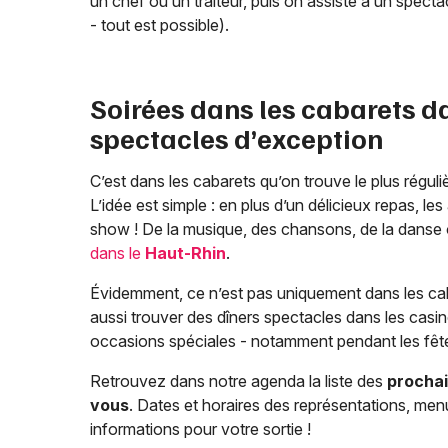
un chef ou un traiteur, puis on assiste à un spec
- tout est possible).
Soirées dans les cabarets d
spectacles d’exception
C’est dans les cabarets qu’on trouve le plus régu
L’idée est simple : en plus d’un délicieux repas, le
show ! De la musique, des chansons, de la dans
dans le
Haut-Rhin
.
Évidemment, ce n’est pas uniquement dans les cab
aussi trouver des dîners spectacles dans les casi
occasions spéciales - notamment pendant les fête
Retrouvez dans notre agenda la liste des
prochai
vous
. Dates et horaires des représentations, me
informations pour votre sortie !