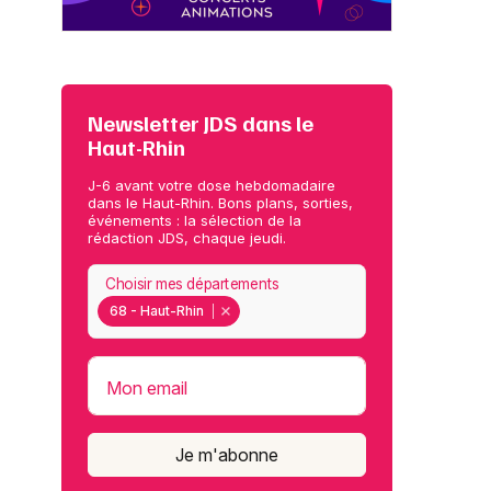
Newsletter JDS dans le
Haut-Rhin
J-6 avant votre dose hebdomadaire
dans le Haut-Rhin. Bons plans, sorties,
événements : la sélection de la
rédaction JDS, chaque jeudi.
Choisir mes départements
68 - Haut-Rhin
Mon email
Je m'abonne