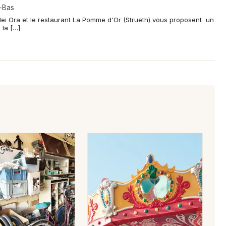
-Bas
Hei Ora et le restaurant La Pomme d'Or (Strueth) vous proposent un
 la […]
Jeux concours
Newsletter des sorties
Artistes en tournée
Actus dans le Haut-Rhin
Magazine dans le Haut-Rhin
Actus tourisme & loisirs
Restaurants