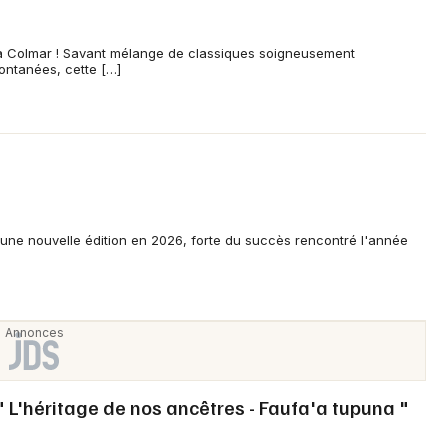
Spectacles
Mulhouse
Concerts
Montpellier
à Colmar ! Savant mélange de classiques soigneusement
pontanées, cette […]
Nantes
Sports
Nice
Soirées
Paris
Sorties famille
Strasbourg
une nouvelle édition en 2026, forte du succès rencontré l'année
Expos
Toulouse
Sorties & loisirs
Toutes les villes
Dîner spectacle en Alsace
Dîner spectacle dans le Grand Est
" L'héritage de nos ancêtres - Faufa'a tupuna "