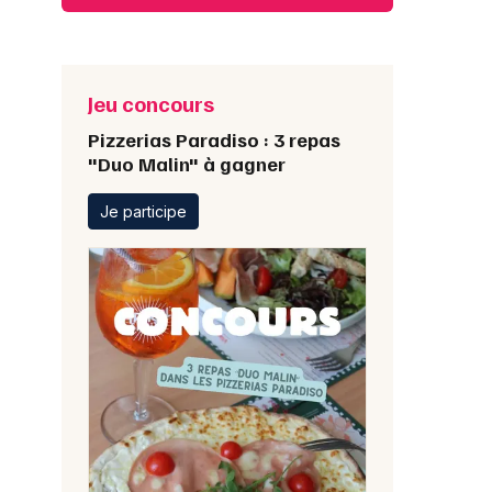
Jeu concours
Pizzerias Paradiso : 3 repas
"Duo Malin" à gagner
Je participe