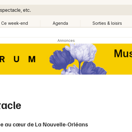
spectacle, etc.
Ce week-end
Agenda
Sorties & loisirs
Retour
Publier un événement
Quand ?
Aujourd'hui
Demain
Ce 
hanger de lieu
Bordeaux
Grands événements
Colmar
Activité & Expérience
Lille
tacle
Manifestations
Lyon
Foires & salons
ge au cœur de La Nouvelle-Orléans
Marseille