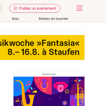
Publier un événement
Actu
Artistes en tournée
Fermer
Effacer les dates
week-end
Autre