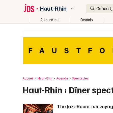
Haut-Rhin
Concert, 
Aujourd'hui
Demain
Quoi ?
Où ?
Haut-Rhin (68)
Alsace
Partout
Près de moi
C
Accueil
Haut-Rhin
Agenda
Spectacles
Haut-Rhin : Dîner spec
The Jazz Room : un voya