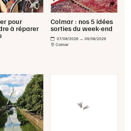
ier pour
Colmar : nos 5 idées
re à réparer
sorties du week-end
o
07/08/2026 → 09/08/2026
Choisir mes départements
Colmar
68 - Haut-Rhin
Mon email
Je m'abonne