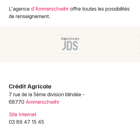
Montpellier
L'agence
d'Ammerschwihr
offre toutes les possibilités
Spectacles
Nantes
de renseignement.
Concerts
Nice
Paris
Sports
Strasbourg
Soirées
Toulouse
Sorties famille
Toutes les villes
Crédit Agricole
Expos
7 rue de la 5ème division blindée -
68770
Ammerschwihr
Sorties & loisirs
Site Internet
Banque et assurance dans le Haut-Rhin
03 89 47 15 45
Banque et assurance en Alsace