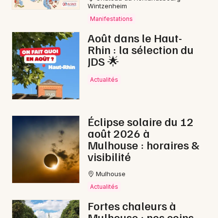
Wintzenheim
Manifestations
Août dans le Haut-
Rhin : la sélection du
JDS 🌟
Actualités
Choisir mes départements
68 - Haut-Rhin
Éclipse solaire du 12
août 2026 à
Mulhouse : horaires &
Mon email
visibilité
Je m'abonne
Mulhouse
Actualités
Fortes chaleurs à
Mulhouse : nos coins