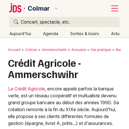
Colmar
Concert, spectacle, etc.
Quoi ?
Fermer
Aujourd'hui
Agenda
Sorties & loisirs
Actu
Où ?
Retour
Publier un événement
Accueil
Colmar
Ammerschwihr
Annuaire
Vie pratique
Banque 
Colmar et alentours
Haut-Rhin (68)
Alsace
Partout
Crédit Agricole -
Bordeaux
Près de moi
Changer de lieu
Ammerschwihr
Colmar
Quand ?
Effacer les dates
Lille
Grands événements
Aujourd'hui
Demain
Ce week-end
Autre
Le Crédit Agricole
, encore appelé parfois la banque
verte, est un réseau coopératif et multualiste devenu
Lyon
Activité & Expérience
grand groupe bancaire au début des années 1990. Sa
Marseille
création remonte à la fin du XIXe siècle. Aujourd'hui,
Manifestations
elle propose à ses clients différentes formules de
Mulhouse
gestion (épargne, livret A, prêts...) et d'assurances.
Foires & salons