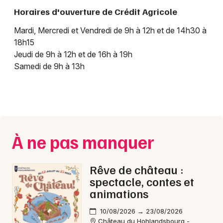
Horaires d'ouverture de Crédit Agricole
Banque et assurance dans le Grand Est
Mardi, Mercredi et Vendredi de 9h à 12h et de 14h30 à
18h15
Jeudi de 9h à 12h et de 16h à 19h
Samedi de 9h à 13h
Jeux concours
Newsletter des sorties
Artistes en tournée
À ne pas manquer
Actus à Colmar
Rêve de château :
Magazine à Colmar
spectacle, contes et
animations
Actus tourisme & loisirs
10/08/2026 → 23/08/2026
Restaurants
Château du Hohlandsbourg -