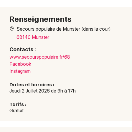
Renseignements
Secours populaire de Munster (dans la cour)
68140 Munster
Contacts :
www.s
ecour
spopu
laire
.fr/6
8
Choisir mes départements
Facebook
68 - Haut-Rhin
Instagram
Dates et horaires :
Mon email
Jeudi 2 Juillet 2026 de 9h à 17h
Tarifs :
Je m'abonne
Gratuit