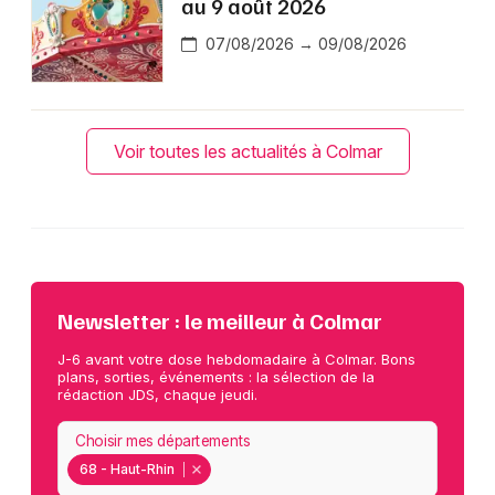
au 9 août 2026
07/08/2026 → 09/08/2026
Voir toutes les actualités à Colmar
Newsletter : le meilleur à Colmar
J-6 avant votre dose hebdomadaire à Colmar. Bons
plans, sorties, événements : la sélection de la
rédaction JDS, chaque jeudi.
Choisir mes départements
68 - Haut-Rhin