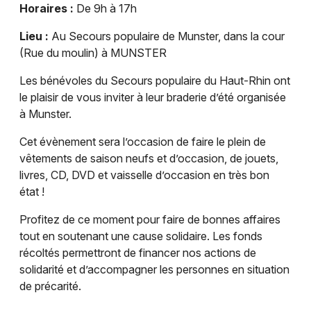
Horaires :
De 9h à 17h
Marchés dans le Grand Est
Lieu :
Au Secours populaire de Munster, dans la cour
(Rue du moulin) à MUNSTER
Les bénévoles du Secours populaire du Haut-Rhin ont
le plaisir de vous inviter à leur braderie d’été organisée
Jeux concours
à Munster.
Newsletter des sorties
Cet évènement sera l’occasion de faire le plein de
vêtements de saison neufs et d’occasion, de jouets,
Artistes en tournée
livres, CD, DVD et vaisselle d’occasion en très bon
état !
Actus à Colmar
Profitez de ce moment pour faire de bonnes affaires
Magazine à Colmar
tout en soutenant une cause solidaire. Les fonds
récoltés permettront de financer nos actions de
Actus tourisme & loisirs
solidarité et d’accompagner les personnes en situation
de précarité.
Restaurants