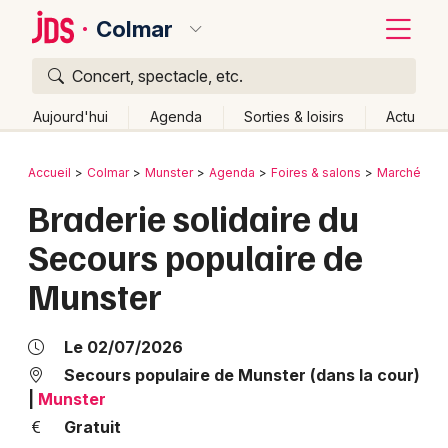
Colmar
Concert, spectacle, etc.
Quoi ?
Fermer
Aujourd'hui
Agenda
Sorties & loisirs
Actu
Où ?
Retour
Publier un événement
Accueil
Colmar
Munster
Agenda
Foires & salons
Marchés
Colmar et alentours
Haut-Rhin (68)
Alsace
Partout
Braderie solidaire du
Bordeaux
Près de moi
Changer de lieu
Secours populaire de
Colmar
Quand ?
Effacer les dates
Munster
Lille
Grands événements
Aujourd'hui
Demain
Ce week-end
Autre
Lyon
Activité & Expérience
Le 02/07/2026
Marseille
Secours populaire de Munster (dans la cour)
Manifestations
|
Munster
Mulhouse
Gratuit
Foires & salons