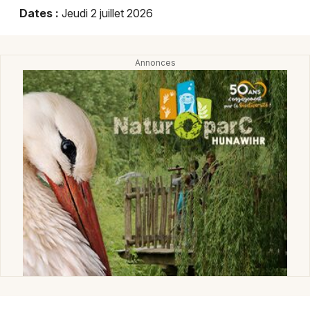
Montpellier
Dates :
Jeudi 2 juillet 2026
Spectacles
Nantes
Concerts
Nice
Paris
Sports
Strasbourg
Soirées
Toulouse
Sorties famille
Toutes les villes
Expos
Sorties & loisirs
Marchés dans le Haut-Rhin
Marchés en Alsace