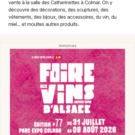
vente à la salle des Catherinettes à Colmar. On y
Montpellier
découvre des décorations, des scuptures, des
Spectacles
Nantes
vêtements, des bijoux, des accessoires, du vin, du
miel... et moultes autres produits.
Concerts
Nice
Paris
Sports
Strasbourg
Soirées
Toulouse
Sorties famille
Toutes les villes
Expos
Sorties & loisirs
Marché de Noël dans le Haut-Rhin
Marché de Noël en Alsace