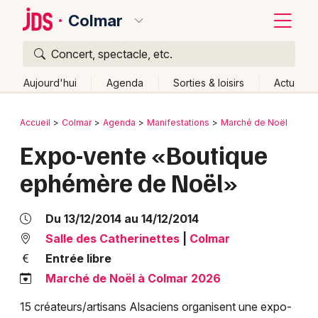
Colmar
Concert, spectacle, etc.
Quoi ?
Fermer
Aujourd'hui
Agenda
Sorties & loisirs
Actu
Où ?
Retour
Publier un événement
Accueil
Colmar
Agenda
Manifestations
Marché de Noël
Colmar et alentours
Haut-Rhin (68)
Alsace
Partout
Expo-vente «Boutique
Bordeaux
Près de moi
Changer de lieu
ephémère de Noël»
Colmar
Quand ?
Effacer les dates
Lille
Grands événements
Aujourd'hui
Demain
Ce week-end
Autre
Du 13/12/2014 au 14/12/2014
Lyon
Salle des Catherinettes
|
Colmar
Activité & Expérience
Entrée libre
Marseille
Manifestations
Marché de Noël à Colmar 2026
Mulhouse
15 créateurs/artisans Alsaciens organisent une expo-
Foires & salons