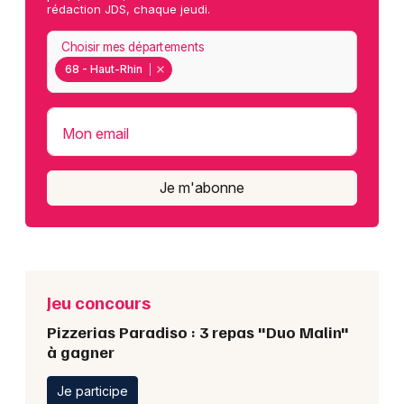
rédaction JDS, chaque jeudi.
Choisir mes départements
68 - Haut-Rhin
Mon email
Je m'abonne
Jeu concours
Pizzerias Paradiso : 3 repas "Duo Malin"
à gagner
Je participe