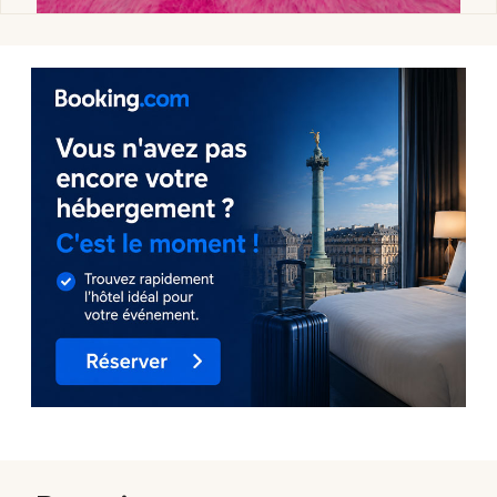
Marché de Noël dans le Grand Est
Jeux concours
Newsletter des sorties
Artistes en tournée
Actus à Colmar
Magazine à Colmar
Actus tourisme & loisirs
Restaurants