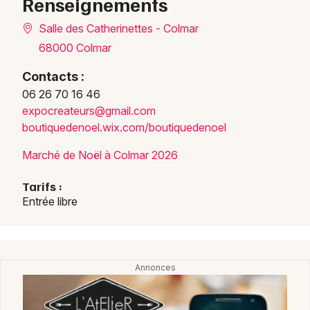
Renseignements
Salle des Catherinettes - Colmar
68000 Colmar
Contacts :
06 26 70 16 46
expoc
reate
urs@g
mail.
com
bouti
quede
noel.
wix.c
om/bo
utiqu
edeno
el
Choisir mes départements
Marché de Noël à Colmar 2026
68 - Haut-Rhin
Tarifs :
Entrée libre
Mon email
Je m'abonne