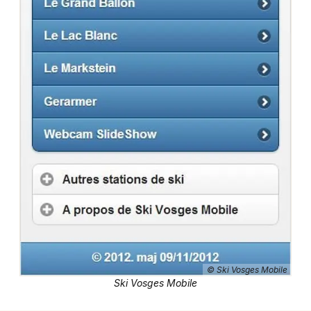
Equipements sportifs dans le Grand Est
Jeux concours
Newsletter des sorties
Artistes en tournée
Actus à Colmar
Magazine à Colmar
Actus tourisme & loisirs
© Ski Vosges Mobile
Ski Vosges Mobile
Restaurants