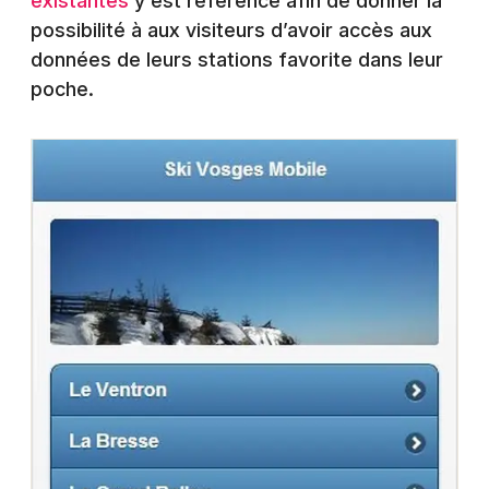
existantes
y est référencé afin de donner la
Montpellier
possibilité à aux visiteurs d’avoir accès aux
Spectacles
Nantes
données de leurs stations favorite dans leur
poche.
Concerts
Nice
Paris
Sports
Strasbourg
Soirées
Toulouse
Sorties famille
Toutes les villes
Expos
Sorties & loisirs
Equipements sportifs dans le Haut-Rhin
Equipements sportifs en Alsace