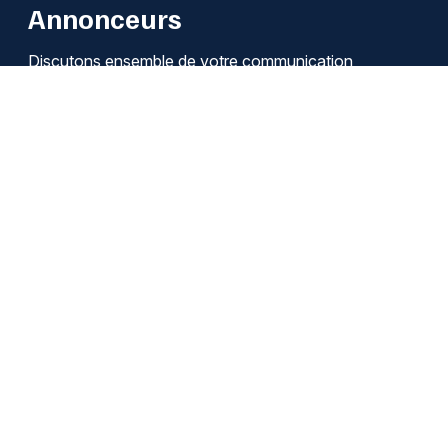
Annonceurs
Discutons ensemble de votre communication
Je découvre les solutions
Qui sommes-nous ?
Infos légales / Affiliation
Cookies
Modifier mes choix de cookies
Se désabonner des notifications
Nous contacter
Emploi
Publicité