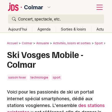
Colmar
Concert, spectacle, etc.
Quoi ?
Fermer
Aujourd'hui
Agenda
Sorties & loisirs
Actu
Où ?
Retour
Publier un événement
Accueil
Colmar
Annuaire
Activités, loisirs et sorties
Sport
Equ
Colmar et alentours
Haut-Rhin (68)
Alsace
Partout
Ski Vosges Mobile -
Bordeaux
Près de moi
Changer de lieu
Colmar
Colmar
Quand ?
Effacer les dates
Lille
Grands événements
Aujourd'hui
Demain
Ce week-end
Autre
saison hiver
technologie
sport
Lyon
Activité & Expérience
Voici pour les passionés de ski un portail
Marseille
Manifestations
internet spécial smartphones, dédié aux
Mulhouse
stations vosgiennes. L'ensemble
des stations
Foires & salons