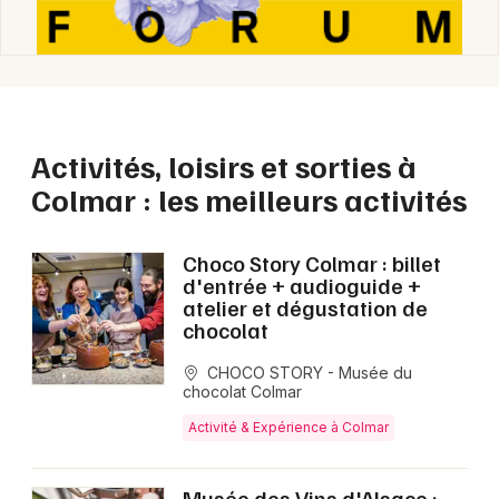
Activités, loisirs et sorties à
Colmar : les meilleurs activités
Choisir mes départements
68 - Haut-Rhin
Choco Story Colmar : billet
d'entrée + audioguide +
atelier et dégustation de
chocolat
Mon email
CHOCO STORY - Musée du
chocolat Colmar
Je m'abonne
Activité & Expérience à Colmar
Musée des Vins d'Alsace :