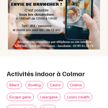
Activités indoor à Colmar
Billard
Bowling
Casino
Cinéma
Escape game
Lasergame
Loisirs créatifs