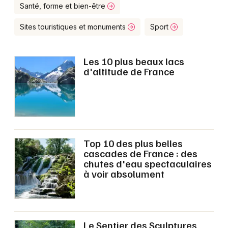
Montpellier
Santé, forme et bien-être
Spectacles
Nantes
Sites touristiques et monuments
Sport
Concerts
Nice
Les 10 plus beaux lacs
Paris
Sports
d'altitude de France
Strasbourg
Soirées
Toulouse
Sorties famille
Toutes les villes
Top 10 des plus belles
Expos
cascades de France : des
chutes d'eau spectaculaires
Sorties & loisirs
à voir absolument
Activités, loisirs et sorties dans le Haut-Rhin
Activités, loisirs et sorties en Alsace
Le Sentier des Sculptures