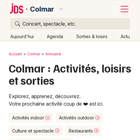
Colmar
Concert, spectacle, etc.
Quoi ?
Fermer
Aujourd'hui
Agenda
Sorties & loisirs
Actu
Où ?
Retour
Publier un événement
Accueil
Colmar
Annuaire
Colmar et alentours
Haut-Rhin (68)
Alsace
Partout
Colmar : Activités, loisirs
Bordeaux
Près de moi
Changer de lieu
et sorties
Colmar
Quand ?
Effacer les dates
Lille
Grands événements
Aujourd'hui
Demain
Ce week-end
Autre
Explorez, apprenez, découvrez.
Votre prochaine activité coup de ❤️ est ici.
Lyon
Activité & Expérience
Marseille
Activités indoor
Activités outdoor
Manifestations
Mulhouse
Culture et spectacle
Restaurants
Foires & salons