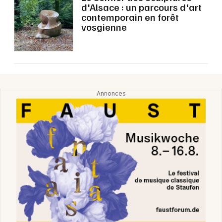
d'Alsace : un parcours d'art
Activités, loisirs et sorties dans le Grand Est
contemporain en forêt
vosgienne
Jeux concours
Newsletter des sorties
Artistes en tournée
Actus à Colmar
Magazine à Colmar
Actus tourisme & loisirs
Restaurants