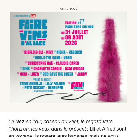
Montpellier
Spectacles
Nantes
Concerts
Nice
Paris
Sports
Strasbourg
Soirées
Toulouse
Sorties famille
Toutes les villes
Expos
Sorties & loisirs
Concerts en Lorraine
Le Nez en l'air, naseau au vent, le regard vers
l'horizon, les yeux dans le présent !
Lili et Alfred sont
Concerts dans le Grand Est
en voyage, ils posent leurs bagages, mais ne vous