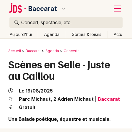
Baccarat
Concert, spectacle, etc.
Quoi ?
Fermer
Aujourd'hui
Agenda
Sorties & loisirs
Actu
Où ?
Retour
Publier un événement
Accueil
Baccarat
Agenda
Concerts
Baccarat et alentours
Meurthe-et-Moselle (54)
Scènes en Selle - Juste
Bordeaux
Lorraine
Partout
Près de moi
Changer de lieu
au Caillou
Colmar
Quand ?
Effacer les dates
Lille
Grands événements
Aujourd'hui
Demain
Ce week-end
Autre
Le 19/08/2025
Lyon
Parc Michaut, 2 Adrien Michaut
|
Baccarat
Activité & Expérience
Gratuit
Marseille
Manifestations
Une Balade poétique, équestre et musicale.
Mulhouse
Foires & salons