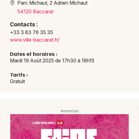
Parc Michaut, 2 Adrien Michaut
Choisir mes départements
54120 Baccarat
54 - Meurthe-et-Moselle
Contacts :
+33 3 83 76 35 35
Mon email
www.v
ille-
bacca
rat.f
r/
Dates et horaires :
Je m'abonne
Mardi 19 Août 2025 de 17h30 à 18h15
Tarifs :
Gratuit