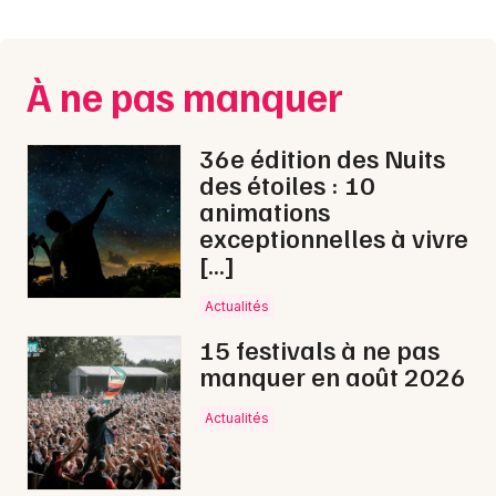
Montpellier
Spectacles
Nantes
À ne pas manquer
Concerts
Nice
Paris
Sports
36e édition des Nuits
des étoiles : 10
Strasbourg
Soirées
animations
exceptionnelles à vivre
Toulouse
Sorties famille
[…]
Toutes les villes
Actualités
Expos
15 festivals à ne pas
Sorties & loisirs
manquer en août 2026
Nouvel An en Bourgogne
Actualités
Nouvel An en Bourgogne-Franche-Comté