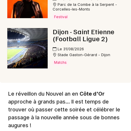
Choisir mes départements
Parc de la Combe à la Serpent -
21 - Côte d'Or
Corcelles-les-Monts
Festival
Mon email
Dijon - Saint Etienne
(Football Ligue 2)
Je m'abonne
Le 31/08/2026
Stade Gaston-Gérard - Dijon
Matchs
Le réveillon du Nouvel an en
Côte d'Or
approche à grands pas... Il est temps de
trouver où passer cette soirée et célébrer le
passage à la nouvelle année sous de bonnes
augures !