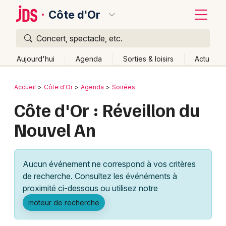
Côte d'Or
Concert, spectacle, etc.
Quoi ?
Fermer
Aujourd'hui
Agenda
Sorties & loisirs
Actu
Où ?
Retour
Publier un événement
Accueil
Côte d'Or
Agenda
Soirées
Côte d'Or (21)
Bourgogne
Partout
Près de moi
Côte d'Or : Réveillon du
Bordeaux
Changer de lieu
Nouvel An
Colmar
Quand ?
Effacer les dates
Lille
Grands événements
Aujourd'hui
Demain
Ce week-end
Autre
Aucun événement ne correspond à vos critères
Lyon
Activité & Expérience
de recherche. Consultez les événéments à
proximité ci-dessous ou utilisez notre
Marseille
Manifestations
moteur de recherche
Mulhouse
Foires & salons