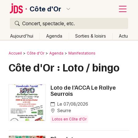
Côte d'Or
Concert, spectacle, etc.
Quoi ?
Fermer
Aujourd'hui
Agenda
Sorties & loisirs
Actu
Où ?
Retour
Publier un événement
Accueil
Côte d'Or
Agenda
Manifestations
Côte d'Or (21)
Bourgogne
Partout
Près de moi
Côte d'Or : Loto / bingo
Bordeaux
Changer de lieu
Colmar
Quand ?
Effacer les dates
Loto de l’ACCA Le Rallye
Lille
Grands événements
Aujourd'hui
Demain
Ce week-end
Autre
Seurrois
Lyon
Le 07/08/2026
Activité & Expérience
Seurre
Marseille
Lotos en Côte d'Or
Manifestations
Mulhouse
Foires & salons