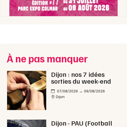
Newsletter des sorties
Artistes en tournée
À ne pas manquer
Actus en Côte d'Or
Magazine en Côte d'Or
Dijon : nos 7 idées
sorties du week-end
07/08/2026 → 09/08/2026
Dijon
Dijon - PAU (Football