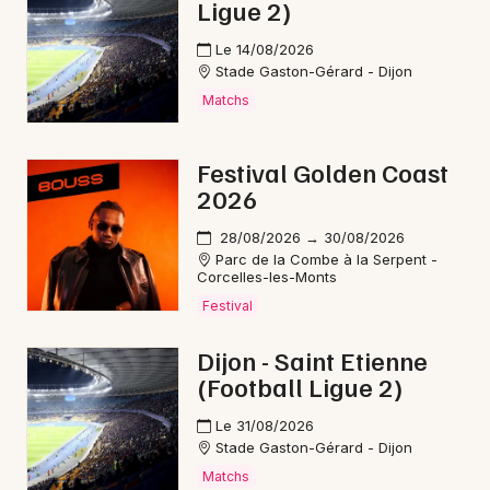
Ligue 2)
Choisir mes départements
21 - Côte d'Or
Le 14/08/2026
Stade Gaston-Gérard - Dijon
Matchs
Mon email
Festival Golden Coast
Je m'abonne
2026
28/08/2026 → 30/08/2026
Parc de la Combe à la Serpent -
Corcelles-les-Monts
Festival
Dijon - Saint Etienne
(Football Ligue 2)
Le 31/08/2026
Stade Gaston-Gérard - Dijon
Matchs