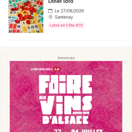
Dîner loto
Montpellier
Le 27/08/2026
Spectacles
Nantes
Santenay
Concerts
Lotos en Côte d'Or
Nice
Paris
Sports
Strasbourg
Soirées
Toulouse
Sorties famille
Toutes les villes
Expos
Sorties & loisirs
Lotos en Bourgogne
Lotos en Bourgogne-Franche-Comté