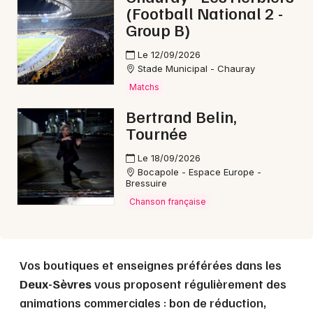
(Football National 2 -
Choisir mes départements
Group B)
79 - Deux-Sèvres
Le 12/09/2026
Stade Municipal - Chauray
Mon email
Matchs
Bertrand Belin,
Tournée
Je m'abonne
Le 18/09/2026
Bocapole - Espace Europe -
Bressuire
Chanson française
Vos boutiques et enseignes préférées dans les
Deux-Sèvres
vous proposent régulièrement des
animations commerciales : bon de réduction,