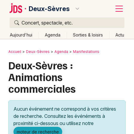
Deux-Sèvres
Concert, spectacle, etc.
Quoi ?
Fermer
Aujourd'hui
Agenda
Sorties & loisirs
Actu
Où ?
Retour
Publier un événement
Accueil
Deux-Sèvres
Agenda
Manifestations
Deux-Sèvres (79)
Poitou-Charente
Partout
Deux-Sèvres :
Bordeaux
Près de moi
Changer de lieu
Animations
Colmar
Quand ?
Effacer les dates
commerciales
Lille
Grands événements
Aujourd'hui
Demain
Ce week-end
Autre
Lyon
Activité & Expérience
Aucun événement ne correspond à vos critères
Marseille
de recherche. Consultez les événéments à
Manifestations
proximité ci-dessous ou utilisez notre
Mulhouse
Foires & salons
moteur de recherche