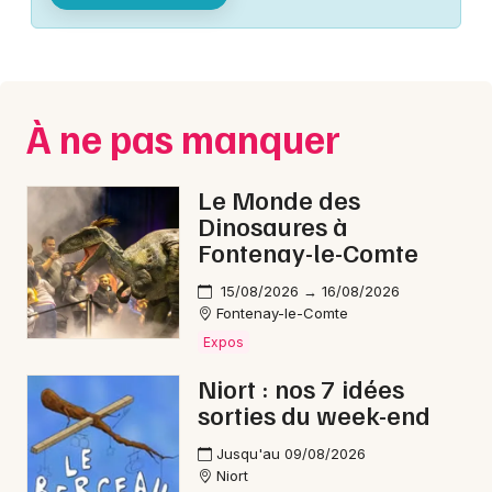
Montpellier
Spectacles
Nantes
Concerts
Nice
À ne pas manquer
Paris
Sports
Strasbourg
Le Monde des
Soirées
Dinosaures à
Toulouse
Fontenay-le-Comte
Sorties famille
Toutes les villes
15/08/2026 → 16/08/2026
Expos
Fontenay-le-Comte
Expos
Sorties & loisirs
Niort : nos 7 idées
sorties du week-end
Animations commerciales en Poitou-Charente
Jusqu'au 09/08/2026
Animations commerciales en Nouvelle-
Niort