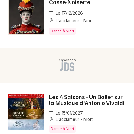
Casse-Noisette
Montpellier
Spectacles
Le 17/12/2026
Nantes
L'acclameur - Niort
Concerts
Nice
Danse à Niort
Paris
Sports
Strasbourg
Soirées
Toulouse
Sorties famille
Toutes les villes
Expos
Les 4 Saisons - Un Ballet sur
Sorties & loisirs
la Musique d'Antonio Vivaldi
Danse en Poitou-Charente
Le 15/01/2027
L'acclameur - Niort
Danse en Nouvelle-Aquitaine
Danse à Niort