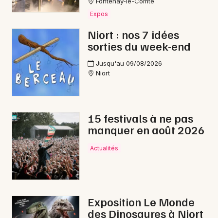
Fontenay-le-Comte
Choisir mes départements
Expos
79 - Deux-Sèvres
Niort : nos 7 idées
sorties du week-end
Mon email
Jusqu'au 09/08/2026
Niort
Je m'abonne
15 festivals à ne pas
manquer en août 2026
Actualités
Exposition Le Monde
des Dinosaures à Niort