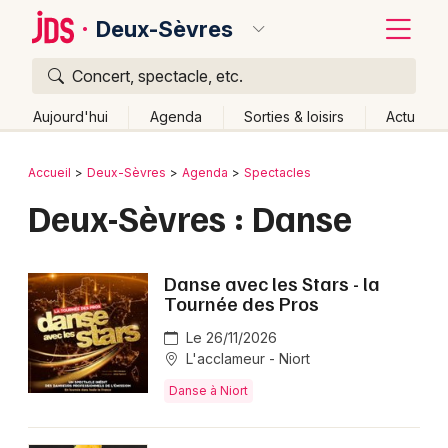
Deux-Sèvres
Concert, spectacle, etc.
Quoi ?
Fermer
Aujourd'hui
Agenda
Sorties & loisirs
Actu
Où ?
Retour
Publier un événement
Accueil
Deux-Sèvres
Agenda
Spectacles
Deux-Sèvres (79)
Poitou-Charente
Partout
Deux-Sèvres : Danse
Bordeaux
Près de moi
Changer de lieu
Colmar
Quand ?
Effacer les dates
Danse avec les Stars - la
Lille
Grands événements
Tournée des Pros
Aujourd'hui
Demain
Ce week-end
Autre
Lyon
Le 26/11/2026
Activité & Expérience
L'acclameur - Niort
Marseille
Manifestations
Danse à Niort
Mulhouse
Foires & salons