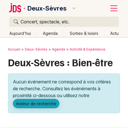
Deux-Sèvres
Concert, spectacle, etc.
Quoi ?
Fermer
Aujourd'hui
Agenda
Sorties & loisirs
Actu
Où ?
Retour
Publier un événement
Accueil
Deux-Sèvres
Agenda
Activité & Expérience
Deux-Sèvres (79)
Poitou-Charente
Partout
Deux-Sèvres : Bien-être
Bordeaux
Près de moi
Changer de lieu
Colmar
Quand ?
Effacer les dates
Aucun événement ne correspond à vos critères
Lille
Grands événements
Aujourd'hui
Demain
Ce week-end
Autre
de recherche. Consultez les événéments à
Lyon
proximité ci-dessous ou utilisez notre
Activité & Expérience
moteur de recherche
Marseille
Manifestations
Mulhouse
Foires & salons