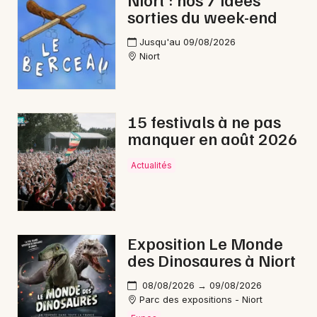
sorties du week-end
Jusqu'au 09/08/2026
Niort
Newsletter des sorties
Artistes en tournée
15 festivals à ne pas
manquer en août 2026
Actus dans les Deux-Sèvres
Actualités
Magazine dans les Deux-Sèvres
Exposition Le Monde
des Dinosaures à Niort
08/08/2026 → 09/08/2026
Parc des expositions - Niort