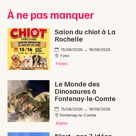
Montpellier
À ne pas manquer
Spectacles
Nantes
Concerts
Nice
Salon du chiot à La
Rochelle
Paris
Sports
15/08/2026 → 16/08/2026
Strasbourg
Soirées
Yves
Foires
Toulouse
Sorties famille
Toutes les villes
Le Monde des
Expos
Dinosaures à
Fontenay-le-Comte
Sorties & loisirs
15/08/2026 → 16/08/2026
Bien-être en Poitou-Charente
Fontenay-le-Comte
Expos
Bien-être en Nouvelle-Aquitaine
Niort : nos 7 idées