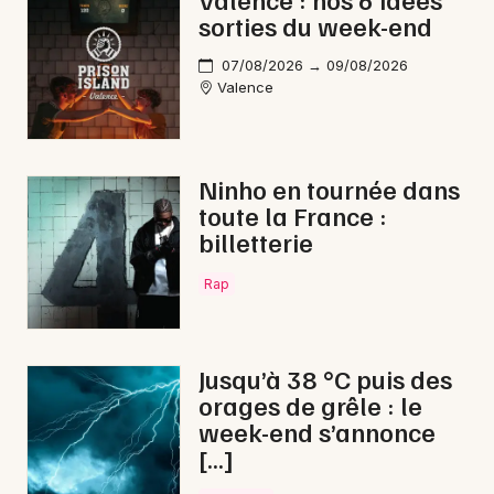
sorties du week-end
Feu d'artifice en Auvergne-Rhône-Alpes
07/08/2026 → 09/08/2026
Valence
Newsletter des sorties
Ninho en tournée dans
toute la France :
Artistes en tournée
billetterie
Actus à Die
Rap
Magazine à Die
Jusqu’à 38 °C puis des
orages de grêle : le
week-end s’annonce
[…]