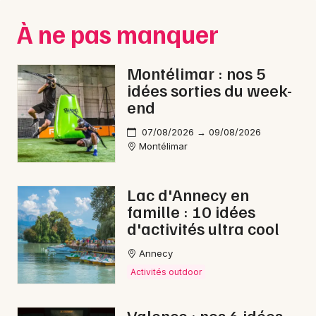
Montpellier
À ne pas manquer
Spectacles
Nantes
Concerts
Nice
Montélimar : nos 5
idées sorties du week-
Paris
Sports
end
Strasbourg
Soirées
07/08/2026 → 09/08/2026
Montélimar
Toulouse
Sorties famille
Toutes les villes
Lac d'Annecy en
Expos
famille : 10 idées
d'activités ultra cool
Sorties & loisirs
Annecy
Feu d'artifice dans la Drôme
Activités outdoor
Feu d'artifice en Rhône-Alpes
Valence : nos 6 idées