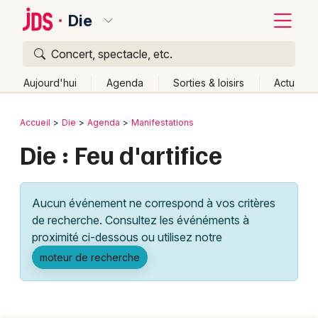
Die
Concert, spectacle, etc.
Quoi ?
Fermer
Aujourd'hui
Agenda
Sorties & loisirs
Actu
Où ?
Retour
Publier un événement
Accueil
Die
Agenda
Manifestations
Die et alentours
Drôme (26)
Rhône-Alpes
Partout
Die : Feu d'artifice
Bordeaux
Près de moi
Changer de lieu
Colmar
Quand ?
Effacer les dates
Aucun événement ne correspond à vos critères
Lille
Grands événements
Aujourd'hui
Demain
Ce week-end
Autre
de recherche. Consultez les événéments à
Lyon
proximité ci-dessous ou utilisez notre
Activité & Expérience
moteur de recherche
Marseille
Manifestations
Mulhouse
Foires & salons