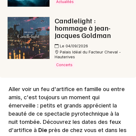
Actualités
Choisir mes départements
Candlelight :
26 - Drôme
hommage à Jean-
Jacques Goldman
Mon email
Le 04/09/2026
Palais Idéal du Facteur Cheval -
Hauterives
Je m'abonne
Concerts
Aller voir un feu d'artifice en famille ou entre
amis, c'est toujours un moment qui
émerveille : petits et grands apprécient la
beauté de ce spectacle pyrotechnique à la
nuit tombée. Découvrez les dates des feux
d'artifice à
Die
près de chez vous et dans les