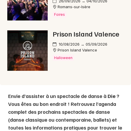
26/09/2026 → 04/10/2026
Romans-sur-Isère
Foires
Choisir mes départements
26 - Drôme
Prison Island Valence
Mon email
10/08/2026 → 05/09/2026
Prison Island Valence
Halloween
Je m'abonne
Envie d’assister à un spectacle de danse à
Die
?
Vous êtes au bon endroit ! Retrouvez l’agenda
complet des prochains spectacles de danse
(danse classique ou contemporaine, ballets) et
toutes les informations pratiques pour trouver le