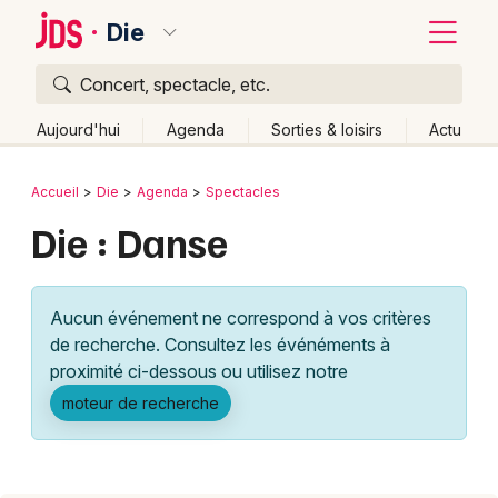
Die
Concert, spectacle, etc.
Quoi ?
Fermer
Aujourd'hui
Agenda
Sorties & loisirs
Actu
Où ?
Retour
Publier un événement
Accueil
Die
Agenda
Spectacles
Die et alentours
Drôme (26)
Rhône-Alpes
Partout
Die : Danse
Bordeaux
Près de moi
Changer de lieu
Colmar
Quand ?
Effacer les dates
Aucun événement ne correspond à vos critères
Lille
Grands événements
Aujourd'hui
Demain
Ce week-end
Autre
de recherche. Consultez les événéments à
Lyon
proximité ci-dessous ou utilisez notre
Activité & Expérience
moteur de recherche
Marseille
Manifestations
Mulhouse
Foires & salons