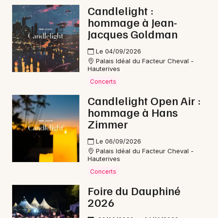
Candlelight :
Danse en Auvergne-Rhône-Alpes
hommage à Jean-
Jacques Goldman
Le 04/09/2026
Palais Idéal du Facteur Cheval -
Hauterives
Newsletter des sorties
Concerts
Artistes en tournée
Candlelight Open Air :
hommage à Hans
Actus à Die
Zimmer
Magazine à Die
Le 06/09/2026
Palais Idéal du Facteur Cheval -
Hauterives
Concerts
Foire du Dauphiné
2026