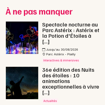
Montpellier
À ne pas manquer
Spectacles
Nantes
Concerts
Nice
Spectacle nocturne au
Parc Astérix : Astérix et
Paris
Sports
la Potion d'Étoiles à
[…]
Strasbourg
Soirées
Jusqu'au 30/08/2026
Toulouse
Sorties famille
Parc Astérix - Plailly
Toutes les villes
Interactives & immersives
Expos
36e édition des Nuits
des étoiles : 10
Sorties & loisirs
animations
exceptionnelles à vivre
Danse dans la Drôme
[…]
Danse en Rhône-Alpes
Actualités