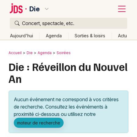
Die
Concert, spectacle, etc.
Quoi ?
Fermer
Aujourd'hui
Agenda
Sorties & loisirs
Actu
Où ?
Retour
Publier un événement
Accueil
Die
Agenda
Soirées
Die et alentours
Drôme (26)
Rhône-Alpes
Partout
Die : Réveillon du Nouvel
Bordeaux
Près de moi
Changer de lieu
An
Colmar
Quand ?
Effacer les dates
Lille
Grands événements
Aujourd'hui
Demain
Ce week-end
Autre
Aucun événement ne correspond à vos critères
Lyon
Activité & Expérience
de recherche. Consultez les événéments à
proximité ci-dessous ou utilisez notre
Marseille
Manifestations
moteur de recherche
Mulhouse
Foires & salons