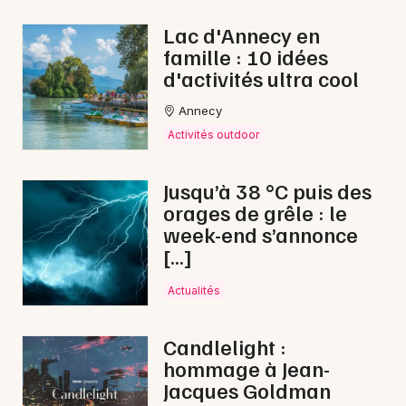
Nouvel An en Auvergne-Rhône-Alpes
Lac d'Annecy en
famille : 10 idées
d'activités ultra cool
Annecy
Newsletter des sorties
Activités outdoor
Artistes en tournée
Jusqu’à 38 °C puis des
orages de grêle : le
Actus à Die
week-end s’annonce
[…]
Magazine à Die
Actualités
Candlelight :
hommage à Jean-
Jacques Goldman