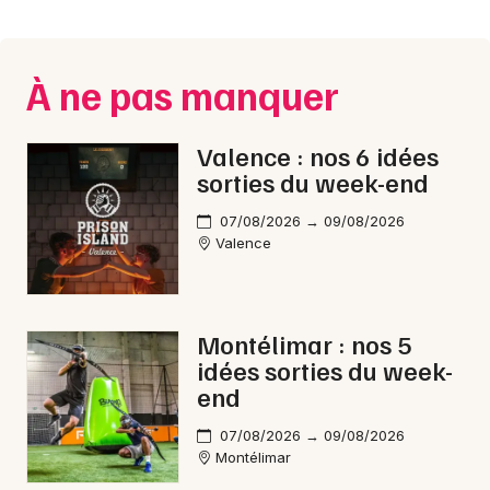
Montpellier
Spectacles
Nantes
À ne pas manquer
Concerts
Nice
Paris
Sports
Valence : nos 6 idées
sorties du week-end
Strasbourg
Soirées
07/08/2026 → 09/08/2026
Toulouse
Valence
Sorties famille
Toutes les villes
Expos
Montélimar : nos 5
Sorties & loisirs
idées sorties du week-
end
Nouvel An dans la Drôme
07/08/2026 → 09/08/2026
Montélimar
Nouvel An en Rhône-Alpes