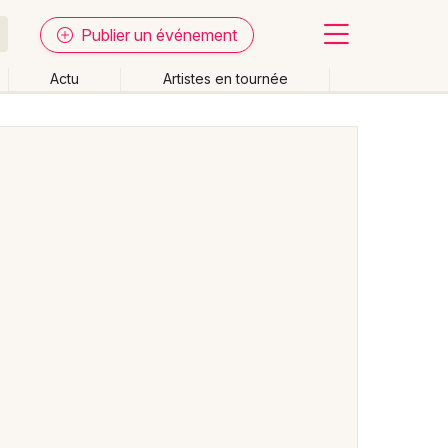
Publier un événement
Actu
Artistes en tournée
Fermer
Effacer les dates
week-end
Autre