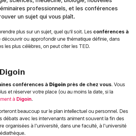
logie, sciences, médecine, biologie, nouvelles
éminaires professionnels, et les conférences
rouver un sujet qui vous plaît.
dre plus sur un sujet, quel qu’il soit. Les
conférences à
e découvrir ou approfondir une thématique définie, dans
 les plus célèbres, on peut citer les TED.
Digoin
aines conférences à
Digoin
près de chez vous
. Vous
plus et réserver votre place (ou au moins la date, si la
ement à
Digoin
.
teront beaucoup sur le plan intellectuel ou personnel. Des
 débats avec les intervenants animent souvent la fin des
e organisées à l'université, dans une faculté, à l'université
médiathèque.