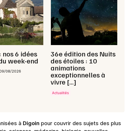
Choisir mes départements
71 - Saône-et-Loire
Mon email
 nos 6 idées
36e édition des Nuits
Je m'abonne
 du week-end
des étoiles : 10
animations
 09/08/2026
exceptionnelles à
vivre […]
Actualités
anisées à
Digoin
pour couvrir des sujets des plus