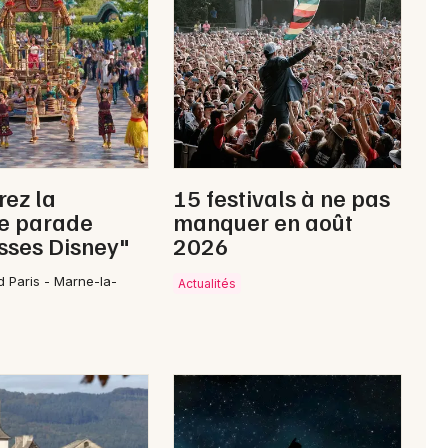
Comté
Newsletter des sorties
Artistes en tournée
ez la
15 festivals à ne pas
le parade
manquer en août
Actus à Digoin
sses Disney"
2026
Magazine à Digoin
d Paris - Marne-la-
Actualités