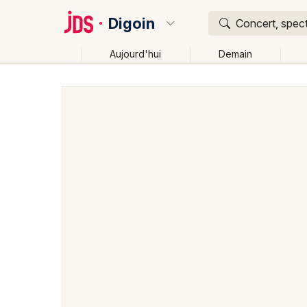
Digoin
Concert, spect
Aujourd'hui
Demain
Quoi ?
Où ?
Digoin et alentours
Saône-et-Loire (71)
Bourgog
Changer de lieu