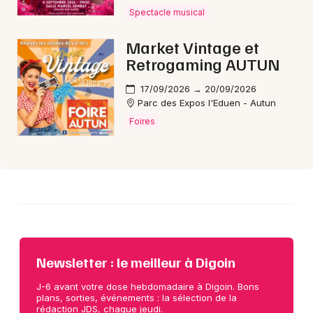
Spectacle musical
Choisir mes départements
Market Vintage et
71 - Saône-et-Loire
Retrogaming AUTUN
17/09/2026 → 20/09/2026
Parc des Expos l'Eduen - Autun
Mon email
Foires
Je m'abonne
Newsletter : le meilleur à Digoin
J-6 avant votre dose hebdomadaire à Digoin. Bons
plans, sorties, événements : la sélection de la
rédaction JDS, chaque jeudi.