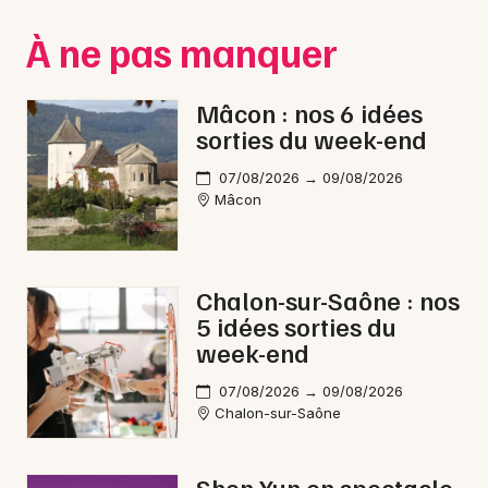
Montpellier
À ne pas manquer
Spectacles
Nantes
Concerts
Nice
Mâcon : nos 6 idées
sorties du week-end
Paris
Sports
07/08/2026 → 09/08/2026
Strasbourg
Soirées
Mâcon
Toulouse
Sorties famille
Toutes les villes
Chalon-sur-Saône : nos
Expos
5 idées sorties du
week-end
Sorties & loisirs
07/08/2026 → 09/08/2026
Gastronomie en Saône-et-Loire
Chalon-sur-Saône
Gastronomie en Bourgogne
Shen Yun en spectacle