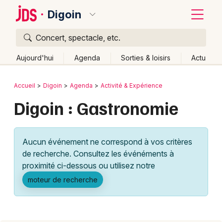
Digoin
Concert, spectacle, etc.
Quoi ?
Fermer
Aujourd'hui
Agenda
Sorties & loisirs
Actu
Où ?
Retour
Publier un événement
Accueil
Digoin
Agenda
Activité & Expérience
Digoin et alentours
Saône-et-Loire (71)
Bourgogne
Digoin : Gastronomie
Bordeaux
Partout
Près de moi
Changer de lieu
Colmar
Quand ?
Effacer les dates
Aucun événement ne correspond à vos critères
Lille
Grands événements
Aujourd'hui
Demain
Ce week-end
Autre
de recherche. Consultez les événéments à
Lyon
proximité ci-dessous ou utilisez notre
Activité & Expérience
moteur de recherche
Marseille
Manifestations
Mulhouse
Foires & salons