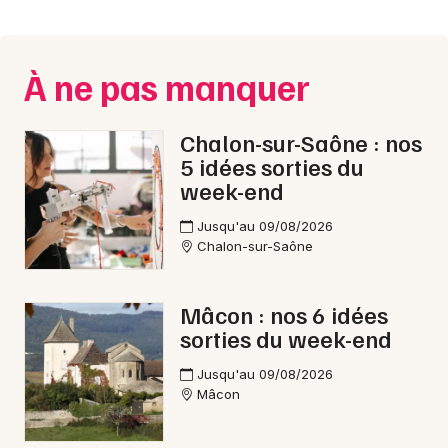
Montpellier
Spectacles
Nantes
À ne pas manquer
Concerts
Nice
Paris
Sports
Chalon-sur-Saône : nos
5 idées sorties du
Strasbourg
Soirées
week-end
Toulouse
Jusqu'au 09/08/2026
Sorties famille
Chalon-sur-Saône
Toutes les villes
Expos
Mâcon : nos 6 idées
Sorties & loisirs
sorties du week-end
Pop / folk en Saône-et-Loire
Jusqu'au 09/08/2026
Mâcon
Pop / folk en Bourgogne