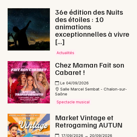
Pop / folk en Bourgogne-Franche-Comté
36e édition des Nuits
des étoiles : 10
animations
exceptionnelles à vivre
[…]
Newsletter des sorties
Actualités
Artistes en tournée
Chez Maman Fait son
Cabaret !
Actus à Digoin
Le 04/09/2026
Magazine à Digoin
Salle Marcel Sembat - Chalon-sur-
Saône
Spectacle musical
Market Vintage et
Retrogaming AUTUN
17/09/2026 → 20/09/2026