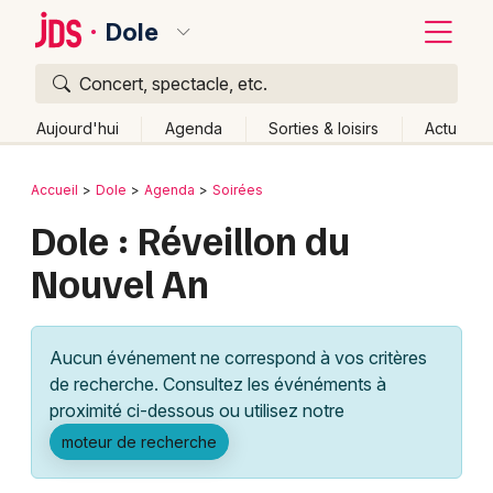
Dole
Concert, spectacle, etc.
Quoi ?
Fermer
Aujourd'hui
Agenda
Sorties & loisirs
Actu
Où ?
Retour
Publier un événement
Accueil
Dole
Agenda
Soirées
Dole et alentours
Jura (39)
Franche-Comté
Partout
Dole : Réveillon du
Bordeaux
Près de moi
Changer de lieu
Nouvel An
Colmar
Quand ?
Effacer les dates
Lille
Grands événements
Aujourd'hui
Demain
Ce week-end
Autre
Aucun événement ne correspond à vos critères
Lyon
Activité & Expérience
de recherche. Consultez les événéments à
proximité ci-dessous ou utilisez notre
Marseille
Manifestations
moteur de recherche
Mulhouse
Foires & salons