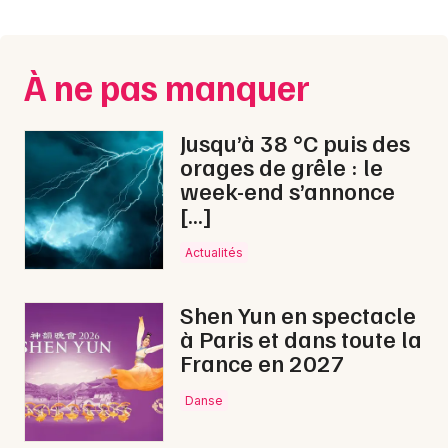
Montpellier
Spectacles
Nantes
À ne pas manquer
Concerts
Nice
Paris
Sports
Jusqu’à 38 °C puis des
orages de grêle : le
Strasbourg
Soirées
week-end s’annonce
[…]
Toulouse
Sorties famille
Toutes les villes
Actualités
Expos
Shen Yun en spectacle
Sorties & loisirs
à Paris et dans toute la
France en 2027
Nouvel An dans le Jura
Danse
Nouvel An en Franche-Comté