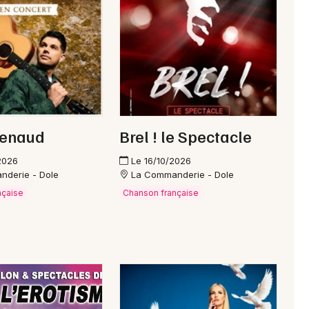
Interactives & immersives en
Bourgogne-Franche-Comté
Newsletter des sorties
Renaud
Brel ! le Spectacle
Artistes en tournée
2026
Le 16/10/2026
Actus à Dole
nderie - Dole
La Commanderie - Dole
nçaise
Chanson française
Magazine à Dole