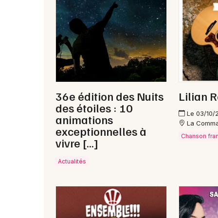
36e édition des Nuits
Lilian 
des étoiles : 10
Le 03/10/
animations
La Comma
exceptionnelles à
Chanson fra
vivre […]
Actualités