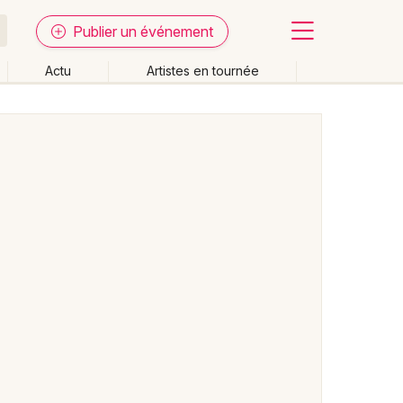
Publier un événement
Actu
Artistes en tournée
Fermer
Effacer les dates
week-end
Autre