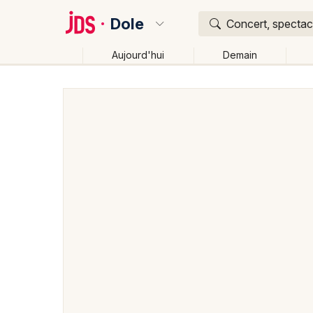
Dole
Concert, spectacl
Aujourd'hui
Demain
Quoi ?
Où ?
Dole et alentours
Jura (39)
Franche-Comté
Pa
Changer de lieu