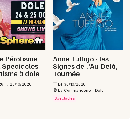
Choisir mes départements
39 - Jura
Mon email
e l'érotisme
Anne Tuffigo - les
 Spectacles
Signes de l'Au-Delà,
Je m'abonne
otisme à dole
Tournée
26 → 25/10/2026
Le 30/10/2026
La Commanderie - Dole
Spectacles