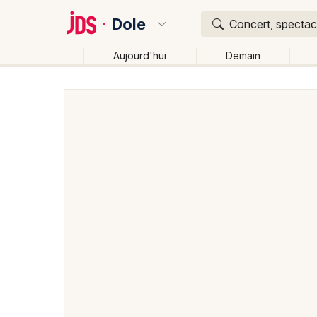
Dole
Concert, spectacl
Aujourd'hui
Demain
Quoi ?
Où ?
Dole et alentours
Jura (39)
Franche-Comté
Pa
Changer de lieu