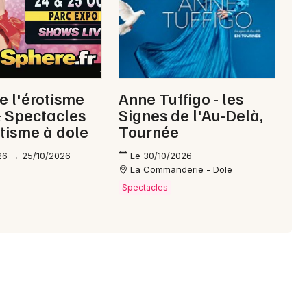
Choisir mes départements
39 - Jura
Mon email
e l'érotisme
Anne Tuffigo - les
 Spectacles
Signes de l'Au-Delà,
otisme à dole
Tournée
Je m'abonne
26 → 25/10/2026
Le 30/10/2026
La Commanderie - Dole
Spectacles