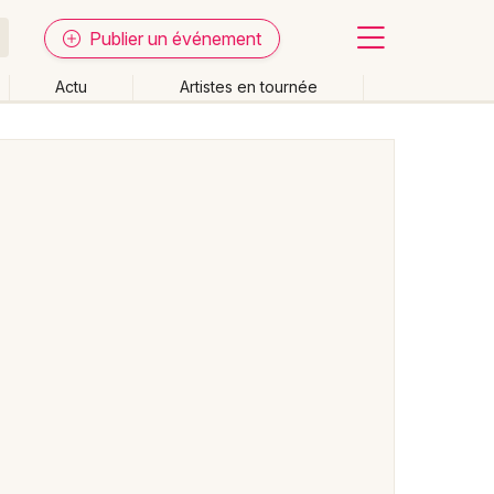
Publier un événement
Actu
Artistes en tournée
Fermer
Effacer les dates
week-end
Autre