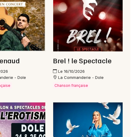
Comté
Newsletter des sorties
Artistes en tournée
Renaud
Brel ! le Spectacle
Actus à Dole
2026
Le 16/10/2026
nderie - Dole
La Commanderie - Dole
Magazine à Dole
nçaise
Chanson française