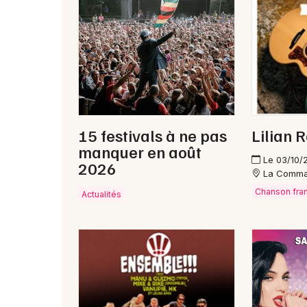
15 festivals à ne pas
Lilian 
manquer en août
Le 03/10/
2026
La Comma
Chanson fra
Actualités