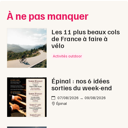
Montpellier
Spectacles
À ne pas manquer
Nantes
Concerts
Nice
Les 11 plus beaux cols
de France à faire à
Paris
Sports
vélo
Strasbourg
Soirées
Activités outdoor
Toulouse
Sorties famille
Toutes les villes
Épinal : nos 6 idées
Expos
sorties du week-end
Sorties & loisirs
07/08/2026 → 09/08/2026
Épinal
Gastronomie dans les Vosges
Gastronomie en Lorraine