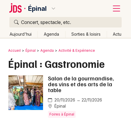
Épinal
Concert, spectacle, etc.
Quoi ?
Fermer
Aujourd'hui
Agenda
Sorties & loisirs
Actu
Où ?
Retour
Publier un événement
Accueil
Épinal
Agenda
Activité & Expérience
Épinal et alentours
Vosges (88)
Lorraine
Partout
Épinal : Gastronomie
Bordeaux
Près de moi
Changer de lieu
Colmar
Salon de la gourmandise,
Quand ?
Effacer les dates
des vins et des arts de la
Lille
Grands événements
Aujourd'hui
Demain
Ce week-end
Autre
table
Lyon
20/11/2026 → 22/11/2026
Activité & Expérience
Épinal
Marseille
Manifestations
Foires à Épinal
Mulhouse
Foires & salons