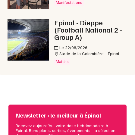
Manifestations
Choisir mes départements
Epinal - Dieppe
88 - Vosges
(Football National 2 -
Group A)
Mon email
Le 22/08/2026
Stade de la Colombière - Épinal
Matchs
Je m'abonne
Newsletter : le meilleur à Épinal
Recevez aujourd'hui votre dose hebdomadaire à
Épinal. Bons plans, sorties, événements : la sélection