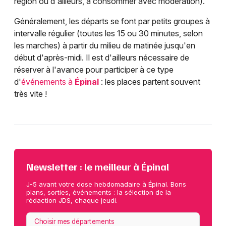
région ou d'ailleurs, à consommer avec modération).
Généralement, les départs se font par petits groupes à
intervalle régulier (toutes les 15 ou 30 minutes, selon
les marches) à partir du milieu de matinée jusqu'en
début d'après-midi. Il est d'ailleurs nécessaire de
réserver à l'avance pour participer à ce type
d'
événements à
Épinal
: les places partent souvent
très vite !
Newsletter : le meilleur à Épinal
J-5 avant votre dose hebdomadaire à Épinal. Bons
plans, sorties, événements : la sélection de la
rédaction JDS, chaque jeudi.
Choisir mes départements