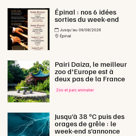
Marche gourmande dans le Grand Est
Épinal : nos 6 idées
sorties du week-end
Jusqu'au 09/08/2026
Épinal
Newsletter des sorties
Artistes en tournée
Pairi Daiza, le meilleur
zoo d'Europe est à
Actus à Épinal
deux pas de la France
Magazine à Épinal
Zoo et parc animalier
Jusqu’à 38 °C puis des
orages de grêle : le
week-end s’annonce