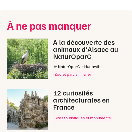
Montpellier
Spectacles
Nantes
À ne pas manquer
Concerts
Nice
Paris
Sports
A la découverte des
animaux d'Alsace au
Strasbourg
Soirées
NaturOparC
Toulouse
NaturOparC - Hunawihr
Sorties famille
Toutes les villes
Zoo et parc animalier
Expos
12 curiosités
Sorties & loisirs
architecturales en
France
Marche gourmande dans les Vosges
Sites touristiques et monuments
Marche gourmande en Lorraine