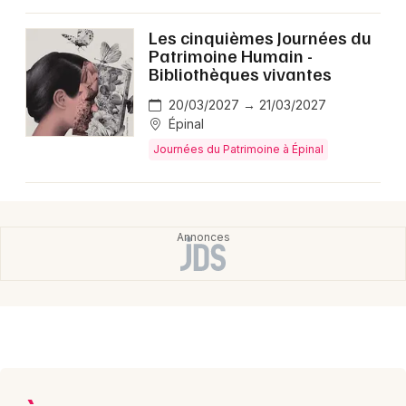
Montpellier
Les cinquièmes Journées du
Spectacles
Nantes
Patrimoine Humain -
Bibliothèques vivantes
Concerts
Nice
20/03/2027 → 21/03/2027
Paris
Sports
Épinal
Journées du Patrimoine à Épinal
Strasbourg
Soirées
Toulouse
Sorties famille
Toutes les villes
Expos
Sorties & loisirs
Journées du Patrimoine dans les Vosges
Journées du Patrimoine en Lorraine