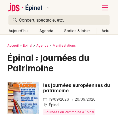
Épinal
Concert, spectacle, etc.
Quoi ?
Fermer
Aujourd'hui
Agenda
Sorties & loisirs
Actu
Où ?
Retour
Publier un événement
Accueil
Épinal
Agenda
Manifestations
Épinal et alentours
Vosges (88)
Lorraine
Partout
Épinal : Journées du
Bordeaux
Près de moi
Changer de lieu
Patrimoine
Colmar
Quand ?
Effacer les dates
Lille
Grands événements
Aujourd'hui
Demain
Ce week-end
Autre
les journées européennes du
Lyon
patrimoine
Activité & Expérience
Marseille
19/09/2026 → 20/09/2026
Manifestations
Épinal
Mulhouse
Journées du Patrimoine à Épinal
Foires & salons