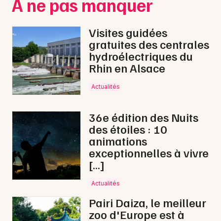
À ne pas manquer
Journées du Patrimoine dans le Grand Est
Visites guidées
gratuites des centrales
hydroélectriques du
Rhin en Alsace
Newsletter des sorties
Actualités
Artistes en tournée
36e édition des Nuits
Actus à Épinal
des étoiles : 10
animations
Magazine à Épinal
exceptionnelles à vivre
[…]
Actualités
Pairi Daiza, le meilleur
zoo d'Europe est à