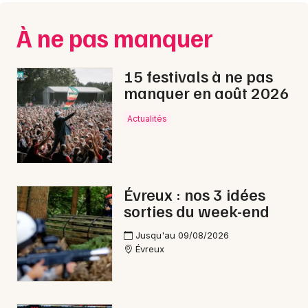
Montpellier
Spectacles
À ne pas manquer
Nantes
Concerts
Nice
15 festivals à ne pas
manquer en août 2026
Paris
Sports
Strasbourg
Actualités
Soirées
Toulouse
Sorties famille
Toutes les villes
Évreux : nos 3 idées
Expos
sorties du week-end
Sorties & loisirs
Jusqu'au 09/08/2026
Évreux
Halloween en Haute-Normandie
Halloween en Normandie