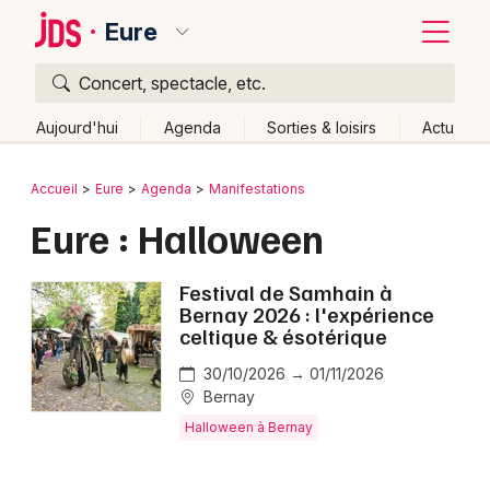
Eure
Concert, spectacle, etc.
Quoi ?
Fermer
Aujourd'hui
Agenda
Sorties & loisirs
Actu
Où ?
Retour
Publier un événement
Accueil
Eure
Agenda
Manifestations
Eure (27)
Haute-Normandie
Partout
Près de moi
Eure : Halloween
Bordeaux
Changer de lieu
Colmar
Quand ?
Festival de Samhain à
Effacer les dates
Bernay 2026 : l'expérience
Lille
Grands événements
Aujourd'hui
Demain
Ce week-end
Autre
celtique & ésotérique
Lyon
30/10/2026 → 01/11/2026
Activité & Expérience
Bernay
Marseille
Manifestations
Halloween à Bernay
Mulhouse
Foires & salons